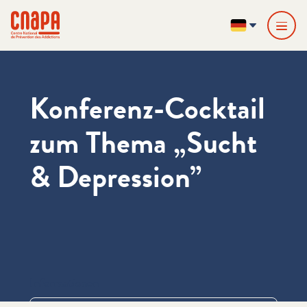
Direkt zum Inhalt springen
Cookie-Einstellungen
cnapa
DE
Konferenz-Cocktail
zum Thema „Sucht
& Depression”
Informationen