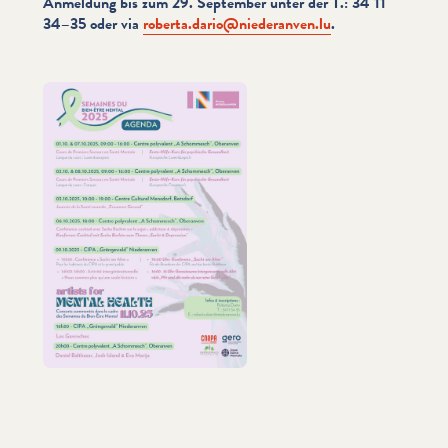
Anmeldung bis zum 29. September unter der T.: 34 11
34–35 oder via
roberta.​dario@​niederanven.​lu
.