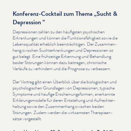
Konferenz-Cocktail zum Thema
„
Sucht &
Depression ”
Depres­sio­nen zählen zu den häufigsten psychischen
Erkrankun­gen und können die Funk­tions­fähigkeit sowie die
Leben­squal­ität erheblich beein­trächti­gen. Der Zusam­men­
hang zwischen Suchterkrankun­gen und Depres­sio­nen ist
gut belegt. Eine frühzeitige Erkennung und Behandlung
beider Störungen können dazu beitragen, chronische
Verläufe zu verhindern und die Prognose zu verbessern.
Der Vortrag gibt einen Überblick über die biol­o­gis­chen und
psy­chol­o­gis­chen Grundlagen von Depres­sio­nen, typische
Symptome und häufige Erschei­n­ungs­for­men, anerkannte
Erk­lärungsmod­elle für deren Entstehung und Aufrechter­
hal­tung sowie den Zusam­men­hang zwischen beiden
Störungen. Zudem werden die wirksamsten Ther­a­piean­
sätze vorgestellt.