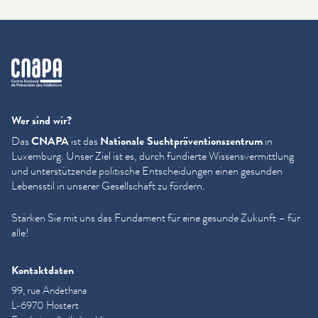
cnapa
Wer sind wir?
Das
CNAPA
ist das
Nationale Sucht­präven­tion­szen­trum
in
Luxemburg. Unser Ziel ist es, durch fundierte Wis­sensver­mit­tlung
und unter­stützende politische Entschei­dun­gen einen gesunden
Lebensstil in unserer Gesellschaft zu fördern.
Stärken Sie mit uns das Fundament für eine gesunde Zukunft – für
alle!
Kontaktdaten
99, rue Andethana
L-6970 Hostert