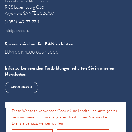
Fondation d'utilité publique
RCS Luxembourg G36
Agrément SANTE 2026/07
(+352)-49-77-77-1
info@cnapa.lu
Spenden sind an die IBAN zu leisten
LU91 0019 1300 0854 3000
Infos zu kommenden Fortbildungen erhalten Sie in unserem
Newsletter.
ABONNIEREN
Diese Webseite verwendet 'Cookies' um Inhalte und Anzeigen zu
personalisieren und zu analysieren. Bestimmen Sie, welche
Dienste benutzt werden dürfen