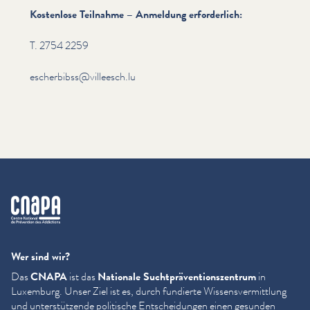
Kostenlose Teilnahme – Anmeldung erforder­lich:
T. 2754 2259
escherbibss@​villeesch.​lu
cnapa
Wer sind wir?
Das
CNAPA
ist das
Nationale Sucht­präven­tion­szen­trum
in
Luxemburg. Unser Ziel ist es, durch fundierte Wis­sensver­mit­tlung
und unter­stützende politische Entschei­dun­gen einen gesunden