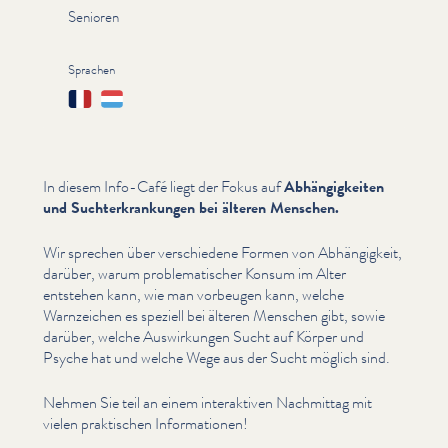
Senioren
Sprachen
Français
Lëtzebuergesch
In diesem Info-Café liegt der Fokus auf
Abhängigkeit­en
und Suchterkrankun­gen bei älteren Menschen.
Wir sprechen über ver­schiedene Formen von Abhängigkeit,
darüber, warum prob­lema­tis­ch­er Konsum im Alter
entstehen kann, wie man vorbeugen kann, welche
Warnzeichen es speziell bei älteren Menschen gibt, sowie
darüber, welche Auswirkun­gen Sucht auf Körper und
Psyche hat und welche Wege aus der Sucht möglich sind.
Nehmen Sie teil an einem inter­ak­tiv­en Nachmittag mit
vielen praktischen Infor­ma­tio­nen!