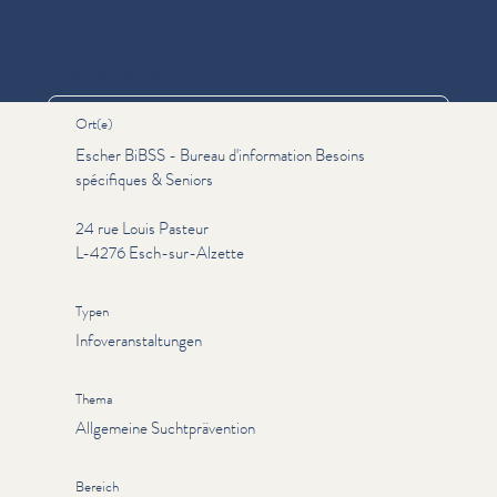
Informationen
Ort(e)
Escher BiBSS - Bureau d'information Besoins
spécifiques & Seniors
24 rue Louis Pasteur
L-4276 Esch-sur-Alzette
Typen
Infoveranstaltungen
Thema
Allgemeine Suchtprävention
Bereich