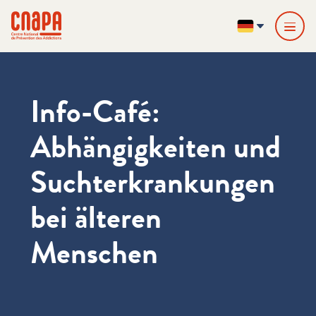
Direkt zum Inhalt springen
Cookie-Einstellungen
cnapa
DE
Info-Café:
Abhängigkeiten und
Suchterkrankungen
bei älteren
Menschen