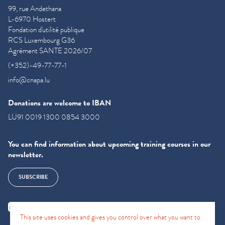
99, rue Andethana
L-6970 Hostert
Fondation d'utilité publique
RCS Luxembourg G36
Agrément SANTE 2026/07
(+352)-49-77-77-1
info@cnapa.lu
Donations are welcome to IBAN
LU91 0019 1300 0854 3000
You can find information about upcoming training courses in our
newsletter.
SUBSCRIBE
This site uses cookies and gives you control over what you want to