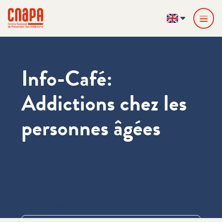
Skip directly to content
Cookies management panel
cnapa
EN
Info-Café:
Addictions chez les
personnes âgées
Informations