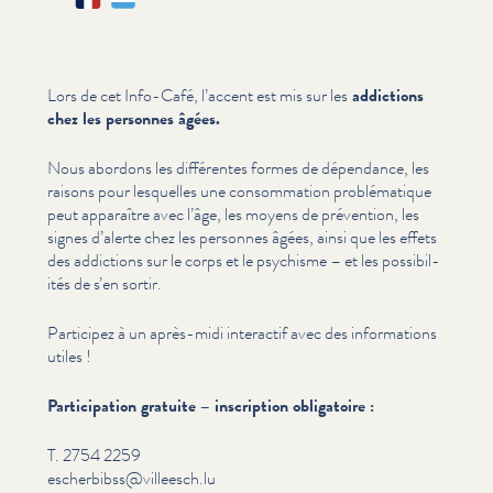
Lors de cet Info-Café, l’accent est mis sur les
addictions
chez les personnes âgées.
Nous abordons les différentes formes de dépendance, les
raisons pour lesquelles une con­som­ma­tion prob­lé­ma­tique
peut apparaître avec l’âge, les moyens de prévention, les
signes d’alerte chez les personnes âgées, ainsi que les effets
des addictions sur le corps et le psychisme – et les pos­si­bil­
ités de s’en sortir.
Participez à un après-midi interactif avec des infor­ma­tions
utiles !
Par­tic­i­pa­tion gratuite – inscription obligatoire :
T. 2754 2259
escherbibss@​villeesch.​lu