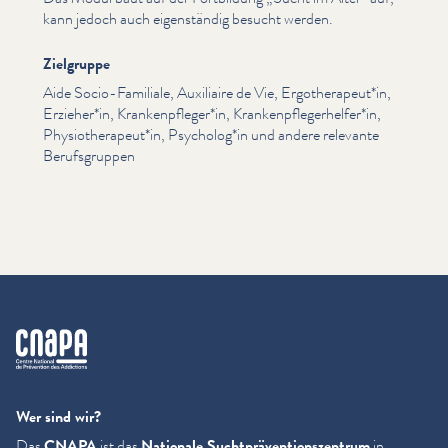
kann jedoch auch eigen­ständig besucht werden.
Zielgruppe
Aide Socio-Familiale, Auxiliaire de Vie, Ergotherapeut*in,
Erzieher*in, Krankenpfleger*in, Krankenpflegerhelfer*in,
Physiotherapeut*in, Psycholog*in und andere relevante
Beruf­s­grup­pen
cnapa
Wer sind wir?
Das
CNAPA
ist das
Nationale Sucht­präven­tion­szen­trum
in