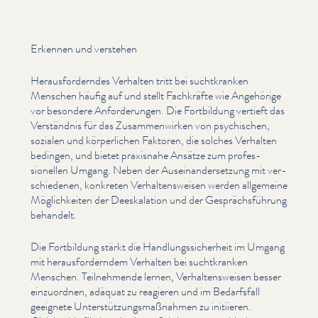
Erkennen und verstehen
Her­aus­fordern­des Verhalten tritt bei suchtkranken
Menschen häufig auf und stellt Fachkräfte wie Angehörige
vor besondere Anforderun­gen. Die Fortbildung vertieft das
Verständnis für das Zusam­men­wirken von psychischen,
sozialen und kör­per­lichen Faktoren, die solches Verhalten
bedingen, und bietet praxisnahe Ansätze zum pro­fes­
sionellen Umgang. Neben der Auseinan­der­set­zung mit ver­
schiede­nen, konkreten Ver­hal­tensweisen werden allgemeine
Möglichkeit­en der Deeskala­tion und der Gesprächs­führung
behandelt.
Die Fortbildung stärkt die Hand­lungssicher­heit im Umgang
mit her­aus­fordern­dem Verhalten bei suchtkranken
Menschen. Teil­nehmende lernen, Ver­hal­tensweisen besser
einzuordnen, adäquat zu reagieren und im Bedarfsfall
geeignete Unter­stützungs­maß­nah­men zu initiieren.