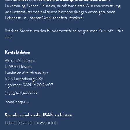
Luxemburg. Unser Ziel ist es, durch fundierte Wis­sensver­mit­tlung
und unter­stützende politische Entschei­dun­gen einen gesunden
Lebensstil in unserer Gesellschaft zu fördern.
Stärken Sie mit uns das Fundament für eine gesunde Zukunft – für
alle!
Kontaktdaten
99, rue Andethana
L-6970 Hostert
Fondation d'utilité publique
RCS Luxembourg G36
Agrément SANTE 2026/07
(+352)-49-77-77-1
info@cnapa.lu
Spenden sind an die IBAN zu leisten
LU91 0019 1300 0854 3000