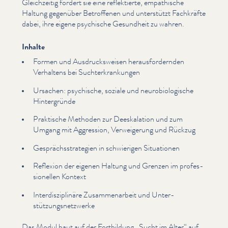
Gle­ichzeit­ig fördert sie eine reflek­tierte, empathische
Haltung gegenüber Betroffenen und unterstützt Fachkräfte
dabei, ihre eigene psychische Gesundheit zu wahren.
Inhalte
Formen und Aus­druck­sweisen her­aus­fordern­den
Verhaltens bei Suchterkrankun­gen
Ursachen: psychische, soziale und neu­ro­bi­ol­o­gis­che
Hin­ter­gründe
Praktische Methoden zur Deeskala­tion und zum
Umgang mit Aggression, Ver­weigerung und Rückzug
Gesprächsstrate­gien in schwierigen Situationen
Reflexion der eigenen Haltung und Grenzen im pro­fes­
sionellen Kontext
Inter­diszi­plinäre Zusam­me­nar­beit und Unter­
stützungsnet­zw­erke
Das Modul baut auf der Fortbildung
„
Sucht im Alter“ auf,