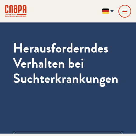
Direkt zum Inhalt springen
Cookie-Einstellungen
cnapa
DE
Herausforderndes
Verhalten bei
Suchterkrankungen
Informationen