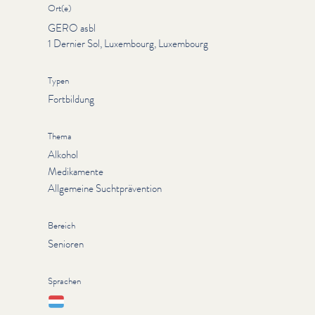
Ort(e)
GERO asbl
1 Dernier Sol, Luxembourg, Luxembourg
Typen
Fortbildung
Thema
Alkohol
Medikamente
Allgemeine Suchtprävention
Bereich
Senioren
Sprachen
Lëtzebuergesch