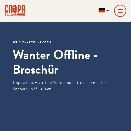
Direkt zum Inhalt springen
Cookie-Einstellungen
cnapa
DE
SCHAUEN - LESEN - HÖREN
Wanter Offline -
Broschür
Tipps a flott Plaze fir e Wanter ouni Bildschierm – Fir
Kanner vun 0–5 Joer
Wanter Offline - Broschür