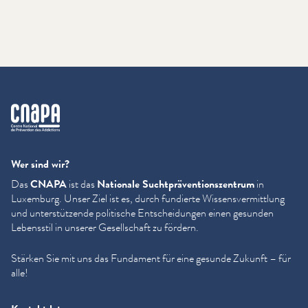
cnapa
Wer sind wir?
Das
CNAPA
ist das
Nationale Sucht­präven­tion­szen­trum
in
Luxemburg. Unser Ziel ist es, durch fundierte Wis­sensver­mit­tlung
und unter­stützende politische Entschei­dun­gen einen gesunden
Lebensstil in unserer Gesellschaft zu fördern.
Stärken Sie mit uns das Fundament für eine gesunde Zukunft – für
alle!