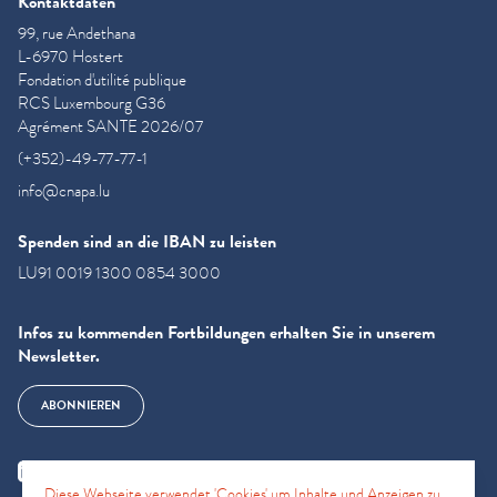
Kontaktdaten
99, rue Andethana
L-6970 Hostert
Fondation d'utilité publique
RCS Luxembourg G36
Agrément SANTE 2026/07
(+352)-49-77-77-1
info@cnapa.lu
Spenden sind an die IBAN zu leisten
LU91 0019 1300 0854 3000
Infos zu kommenden Fortbildungen erhalten Sie in unserem
Newsletter.
ABONNIEREN
Diese Webseite verwendet 'Cookies' um Inhalte und Anzeigen zu