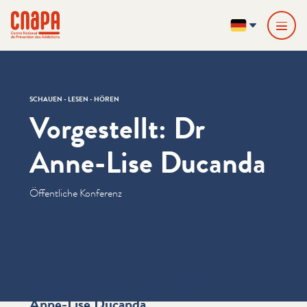
Direkt zum Inhalt springen
Cookie-Einstellungen
cnapa
DE
SCHAUEN - LESEN - HÖREN
Vorgestellt: Dr
Anne-Lise Ducanda
Öffentliche Konferenz
Präsentation der Hauptrednerin: Dr.
Anne-Lise Ducanda