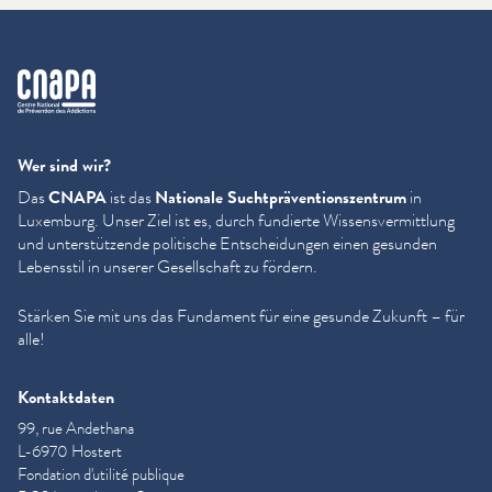
cnapa
Wer sind wir?
Das
CNAPA
ist das
Nationale Sucht­präven­tion­szen­trum
in
Luxemburg. Unser Ziel ist es, durch fundierte Wis­sensver­mit­tlung
und unter­stützende politische Entschei­dun­gen einen gesunden
Lebensstil in unserer Gesellschaft zu fördern.
Stärken Sie mit uns das Fundament für eine gesunde Zukunft – für
alle!
Kontaktdaten
99, rue Andethana
L-6970 Hostert
Fondation d'utilité publique