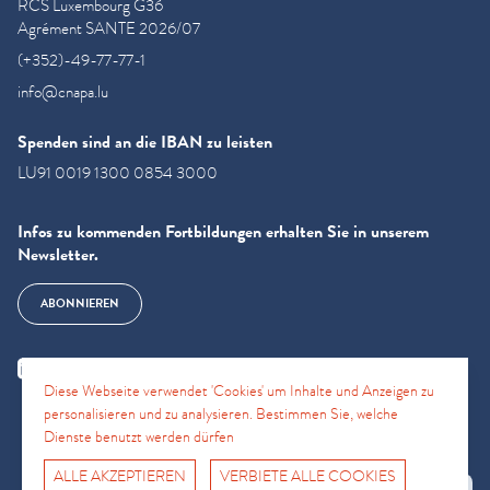
RCS Luxembourg G36
Agrément SANTE 2026/07
(+352)-49-77-77-1
info@cnapa.lu
Spenden sind an die IBAN zu leisten
LU91 0019 1300 0854 3000
Infos zu kommenden Fortbildungen erhalten Sie in unserem
Newsletter.
ABONNIEREN
Diese Webseite verwendet 'Cookies' um Inhalte und Anzeigen zu
personalisieren und zu analysieren. Bestimmen Sie, welche
Dienste benutzt werden dürfen
ALLE AKZEPTIEREN
VERBIETE ALLE COOKIES