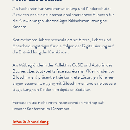
Als Fachärztin für Kinder­en­twick­lung und Kinder­schutz-
Aktivistin ist sie eine inter­na­tion­al anerkannte Expertin für
die Auswirkun­gen übermäßiger Bild­schirm­nutzung bei
Kindern.
Seit mehreren Jahren sen­si­bil­isiert sie Eltern, Lehrer und
Entschei­dungsträger für die Folgen der Dig­i­tal­isierung auf
die Entwicklung der Kleinkinder.
Als Mit­be­grün­derin des Kollektivs CoSE und Autorin des
Buches
„
Les tout-petits face aux écrans“ (Kleinkinder vor
Bild­schir­men) präsentiert sie konkrete Lösungen für einen
angemesse­nen Umgang mit Bild­schir­men und eine bessere
Begleitung von Kindern im digitalen Zeitalter.
Verpassen Sie nicht ihren inspiri­eren­den Vortrag auf
unserer Konferenz im Dezember!
Infos & Anmeldung