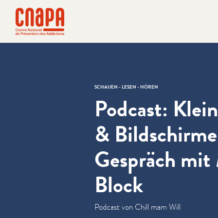
Direkt zum Inhalt springen
Cookie-Einstellungen
cnapa
SCHAUEN - LESEN - HÖREN
Podcast: Klei
& Bildschirme
Gespräch mit
Block
Podcast von Chill mam Will