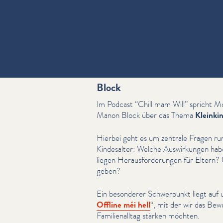
Podcast: Kleinkinder & Bild
Block
Im Podcast
“
Chill mam Will” spricht Mo
Manon Block über das Thema
Kleinki
Hierbei geht es um zentrale Fragen ru
Kindesalter: Welche Auswirkun­gen hab
liegen Her­aus­forderun­gen für Eltern?
geben?
Ein besonderer Schwerpunkt liegt au
Offline méi hell
“, mit der wir das Bew
Fam­i­lien­all­t­ag stärken möchten.