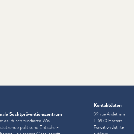
Kontaktdaten
nale Sucht­präven­tion­szen­trum
99, rue Andethana
st es, durch fundierte Wis­
L-6970 Hostert
­stützende politische Entschei­
Fondation d'utilité
ensstil in unserer Gesellschaft
publique