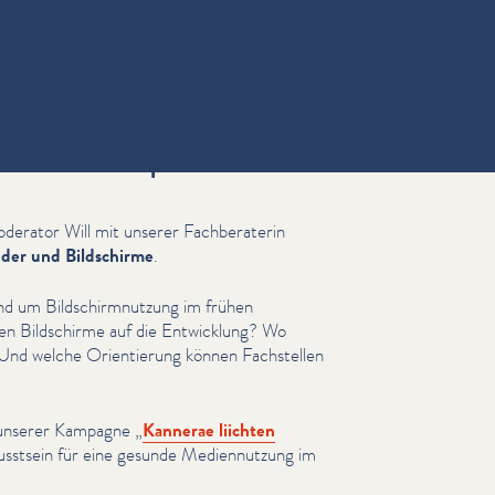
schirme – im Gespräch mit Manon
derator Will mit unserer Fach­ber­a­terin
nder und Bildschirme
.
nd um Bild­schirm­nutzung im frühen
en Bildschirme auf die Entwicklung? Wo
 Und welche Ori­en­tierung können Fachstellen
f unserer Kampagne
„
Kannerae liichten
usstsein für eine gesunde Medi­en­nutzung im