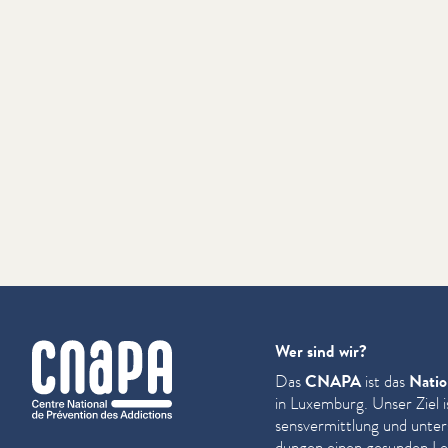
cnapa
Wer sind wir?
Das
CNAPA
ist das
Natio
in Luxemburg. Unser Ziel i
sensver­mit­tlung und unter
dun­gen einen gesunden Leb