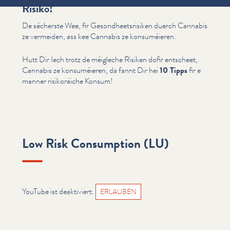
Risiko!
De sécherste Wee, fir Gesond­heet­srisiken duerch Cannabis
ze vermeiden, ass kee Cannabis ze kon­suméieren.
Hutt Dir Iech trotz de méigleche Risiken dofir entscheet,
Cannabis ze kon­suméieren, da fannt Dir hei
10 Tipps
fir e
manner risiko­räiche Konsum!
Low Risk Consumption (LU)
YouTube ist deaktiviert.
ERLAUBEN