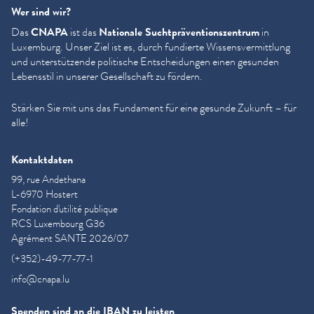
Wer sind wir?
Das
CNAPA
ist das
Nationale Sucht­präven­tion­szen­trum
in
Luxemburg. Unser Ziel ist es, durch fundierte Wis­sensver­mit­tlung
und unter­stützende politische Entschei­dun­gen einen gesunden
Lebensstil in unserer Gesellschaft zu fördern.
Stärken Sie mit uns das Fundament für eine gesunde Zukunft – für
alle!
Kontaktdaten
99, rue Andethana
L-6970 Hostert
Fondation d'utilité publique
RCS Luxembourg G36
Agrément SANTE 2026/07
(+352)-49-77-77-1
info@cnapa.lu
Spenden sind an die IBAN zu leisten