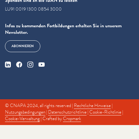
Spenden sind an die IBAN zu leisten
LU91 0019 1300 0854 3000
Infos zu kommenden Fortbildungen erhalten Sie in unserem
Newsletter.
ABONNIEREN
© CNAPA 2024, all rights reserved |
Rechtliche Hinweise
|
Nutzungsbedingungen
|
Datenschutzrichtlinie
|
Cookie-Richtlinie
|
Cookie-Verwaltung
| Crafted by
Cropmark