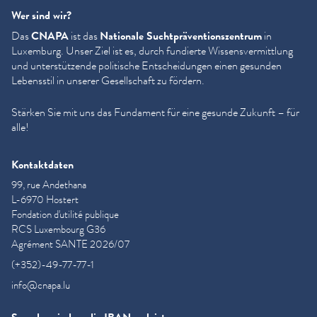
Wer sind wir?
Das
CNAPA
ist das
Nationale Sucht­präven­tion­szen­trum
in
Luxemburg. Unser Ziel ist es, durch fundierte Wis­sensver­mit­tlung
und unter­stützende politische Entschei­dun­gen einen gesunden
Lebensstil in unserer Gesellschaft zu fördern.
Stärken Sie mit uns das Fundament für eine gesunde Zukunft – für
alle!
Kontaktdaten
99, rue Andethana
L-6970 Hostert
Fondation d'utilité publique
RCS Luxembourg G36
Agrément SANTE 2026/07
(+352)-49-77-77-1
info@cnapa.lu