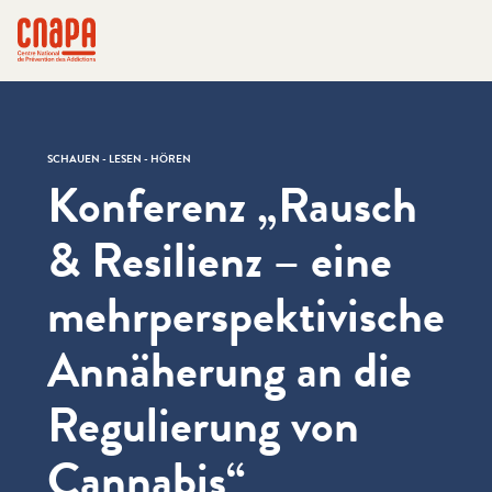
Direkt zum Inhalt springen
Cookie-Einstellungen
cnapa
SCHAUEN - LESEN - HÖREN
Konferenz „Rausch
& Resilienz – eine
mehrperspektivische
Annäherung an die
Regulierung von
Cannabis“