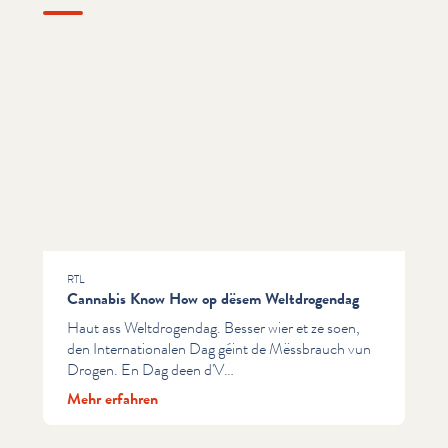
RTL
Cannabis Know How op dësem Weltdrogendag
Haut ass Weltdrogendag. Besser wier et ze soen,
den Internationalen Dag géint de Mëssbrauch vun
Drogen. En Dag deen d'V…
Mehr erfahren