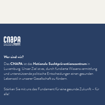
cnapa
Wer sind wir?
Das
CNAPA
ist das
Nationale Sucht­präven­tion­szen­trum
in
Luxemburg. Unser Ziel ist es, durch fundierte Wis­sensver­mit­tlung
und unter­stützende politische Entschei­dun­gen einen gesunden
Lebensstil in unserer Gesellschaft zu fördern.
Stärken Sie mit uns das Fundament für eine gesunde Zukunft – für
alle!