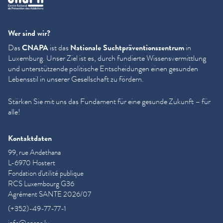
Wer sind wir?
Das
CNAPA
ist das
Nationale Sucht­präven­tion­szen­trum
in
Luxemburg. Unser Ziel ist es, durch fundierte Wis­sensver­mit­tlung
und unter­stützende politische Entschei­dun­gen einen gesunden
Lebensstil in unserer Gesellschaft zu fördern.
Stärken Sie mit uns das Fundament für eine gesunde Zukunft – für
alle!
Kontaktdaten
99, rue Andethana
L-6970 Hostert
Fondation d'utilité publique
RCS Luxembourg G36
Agrément SANTE 2026/07
(+352)-49-77-77-1