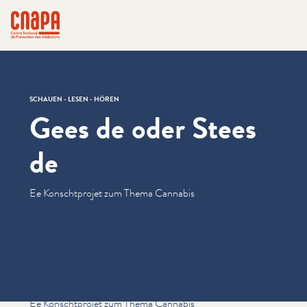
Direkt zum Inhalt springen
Cookie-Einstellungen
cnapa
SCHAUEN - LESEN - HÖREN
Gees de oder Stees
de
Ee Kon­scht­pro­jet zum Thema Cannabis
Gees de oder stees de?
Ee Konschtprojet zum Thema Cannabis