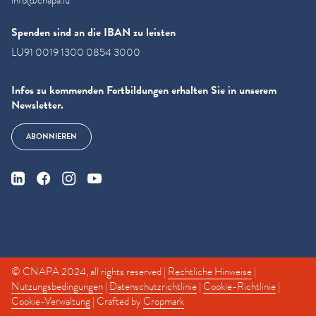
info@cnapa.lu
Spenden sind an die IBAN zu leisten
LU91 0019 1300 0854 3000
Infos zu kommenden Fortbildungen erhalten Sie in unserem
Newsletter.
ABONNIEREN
© CNAPA 2024, all rights reserved |
Rechtliche Hinweise
|
Nutzungsbedingungen
|
Datenschutzrichtlinie
|
Cookie-Richtlinie
|
Cookie-Verwaltung
| Crafted by
Cropmark