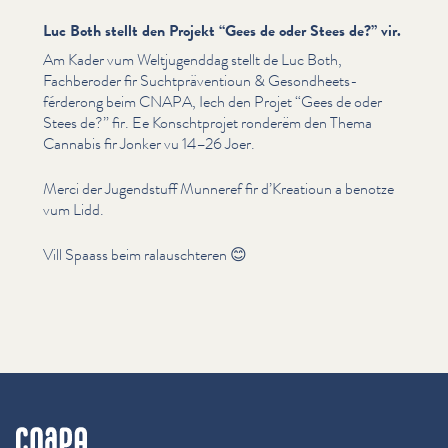
Luc Both stellt den Projekt
“
Gees de oder Stees de?” vir.
Am Kader vum Weltju­genddag stellt de Luc Both,
Fachberoder fir Sucht­präven­tioun & Gesond­heets­
férderong beim CNAPA, Iech den Projet
“
Gees de oder
Stees de?” fir. Ee Kon­scht­pro­jet ronderëm den Thema
Cannabis fir Jonker vu 14–26 Joer.
Merci der Jugendstuff Munneref fir d’Kreatioun a benotze
vum Lidd.
Vill Spaass beim ralauschteren 😊
cnapa