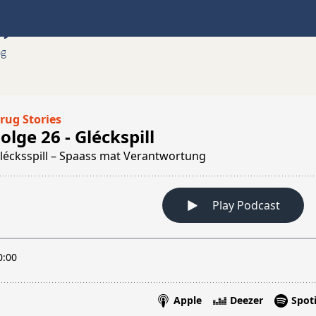
U)
ng