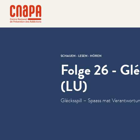
Direkt zum Inhalt springen
Cookie-Einstellungen
cnapa
SCHAUEN - LESEN - HÖREN
Folge 26 - Glé
(LU)
Glécksspill – Spaass mat Ver­ant­wor­tu