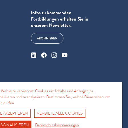
Infos zu kommenden
Fortbildungen erhalten Sie in
unserem Newsletter.
ABONNIEREN
e
 Webseite verwendet 'Cookies' um Inhalte und Anzeigen zu
nalisieren und zu analysieren. Bestimmen Sie, welche Dienste benutzt
n dürfen
4
E AKZEPTIEREN
VERBIETE ALLE COOKIES
Fro No
Support Hotline
RSONALISIEREN
Datenschutzbestimmungen