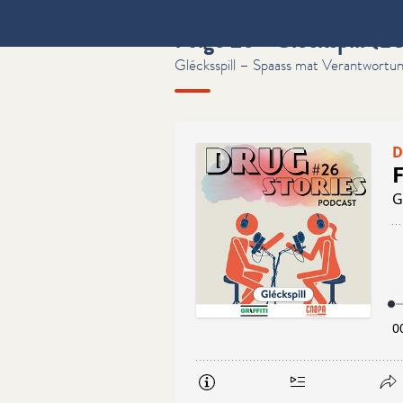
Folge 26 - Gléckspill (L
Glécksspill – Spaass mat Verantwortu