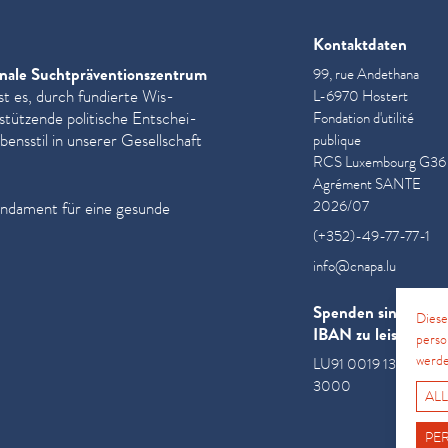
Kontaktdaten
nale Sucht­präven­tion­szen­trum
99, rue Andethana
st es, durch fundierte Wis­
L-6970 Hostert
­stützende politische Entschei­
Fondation d'utilité
ensstil in unserer Gesellschaft
publique
RCS Luxembourg G36
Agrément SANTE
2026/07
undament für eine gesunde
(+352)-49-77-77-1
info@cnapa.lu
Spenden sind an di
Diese
IBAN zu leisten
perso
werde
LU91 0019 1300 085
3000
ALL
PE