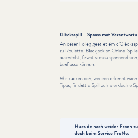
Glécksspill – Spaass mat Verantwort
An dëser Folleg geet et ëm d’Glécksspi
zu Roulette, Blackjack an Online-Spille
ausmécht, firwat si esou spannend sinn
beaflosse kënnen.
Mir kucken och, wéi een erkennt wann 
Tipps, fir datt e Spill och wierklech e Spil
Hues de nach weider Froen zu
dech beim Service FroNo: