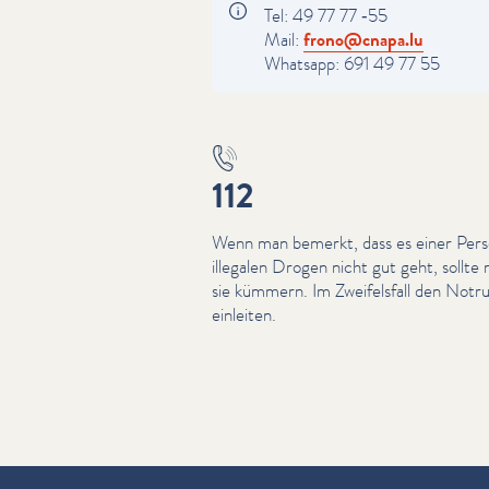
Tel: 49 77 77 ‑55
Mail:
frono@​cnapa.​lu
Whatsapp: 691 49 77 55
112
Wenn man bemerkt, dass es einer Per
illegalen Drogen nicht gut geht, sollte
sie kümmern. Im Zweifels­fall den No
einleiten.