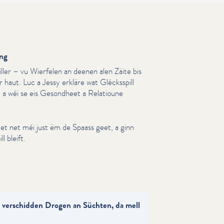
ung
ller – vu Wierfelen an deenen alen Zäite bis
r haut. Luc a Jessy erkläre wat Glécksspill
, a wéi se eis Gesondheet a Relatioune
et net méi just ëm de Spaass geet, a ginn
l bleift.
 verschidden Drogen an Süchten, da mell