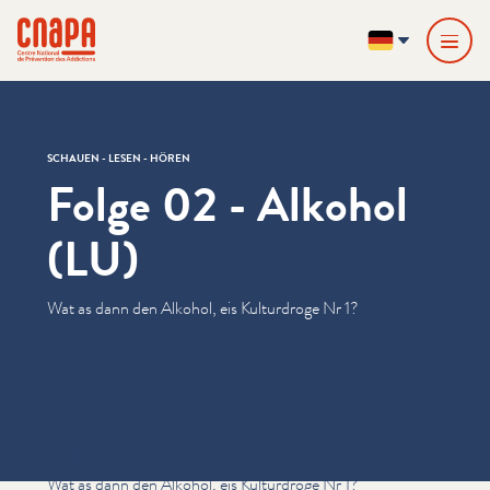
Direkt zum Inhalt springen
Cookie-Einstellungen
cnapa
DE
SCHAUEN - LESEN - HÖREN
Folge 02 - Alkohol
(LU)
Wat as dann den Alkohol, eis Kulturdroge Nr 1?
Folge 02 - Alkohol
Wat as dann den Alkohol, eis Kulturdroge Nr 1?