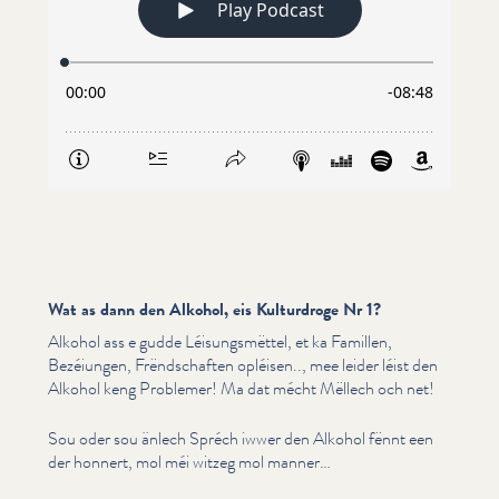
Wat as dann den Alkohol, eis Kulturdroge Nr 1?
Alkohol ass e gudde Léisungsmët­tel, et ka Famillen,
Bezéiungen, Frënd­schaften opléisen.., mee leider léist den
Alkohol keng Problemer! Ma dat mécht Mëllech och net!
Sou oder sou änlech Spréch iwwer den Alkohol fënnt een
der honnert, mol méi witzeg mol manner…