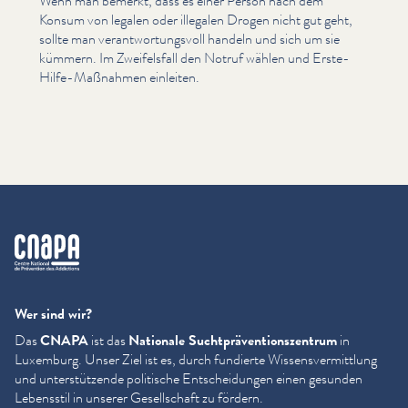
Wenn man bemerkt, dass es einer Person nach dem
Konsum von legalen oder illegalen Drogen nicht gut geht,
sollte man ver­ant­wor­tungsvoll handeln und sich um sie
kümmern. Im Zweifels­fall den Notruf wählen und Erste-
Hilfe-Maßnahmen einleiten.
cnapa
Wer sind wir?
Das
CNAPA
ist das
Nationale Sucht­präven­tion­szen­trum
in
Luxemburg. Unser Ziel ist es, durch fundierte Wis­sensver­mit­tlung
und unter­stützende politische Entschei­dun­gen einen gesunden
Lebensstil in unserer Gesellschaft zu fördern.