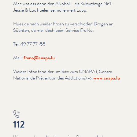
Mee wat ass dann den Alkohol – eis Kulturdroge Nr 1-
Jessie & Luc huelen se mol ënnert Lupp.
Hues de nach weider Froen zu verschidden Drogen an
Süchten, da mell dech beim Service FroNo:
Tel: 49 77 77 ‑55
Mail:
frono@​cnapa.​lu
Weider Infoe fand der um Site vum CNAPA ( Centre
National de Prévention des Addictions) ->
www​.cnapa​.lu
112