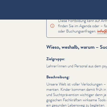
Diese Fortbildung kann auf Anf
finden Sie im Agenda oder – fal
oder Buchungsan­fra­gen:
info@​
Wieso, weshalb, warum – Su
Zielgruppe:
Lehrer/​innen und Personal aus dem ps
Beschreibung:
Unsere Welt ist voller Ver­lock­un­gen
menten. Kinder kommen damit früh in 
und Sucht­präven­tion wichtiger denn je 
gogis­chen Fachkräften wirksame Tools 
ein gesunden Lebensweg zu begleiten.