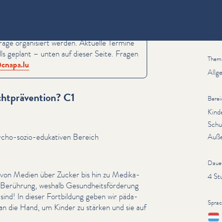
Inform
rage organisiert werden. Aktuelle Termine
ls geplant – unten auf dieser Seite. Fragen
Them
cnapa.​lu
Allg
chtprävention? C1
Berei
Kind
Schu
ycho-sozio-edukativen Bereich
Auße
Daue
 – von Medien über Zucker bis hin zu Medika­
4 St
Berührung, weshalb Gesund­heits­förderung
sind! In dieser Fortbildung geben wir päd­a­
Spra
an die Hand, um Kinder zu stärken und sie auf
Lëtz