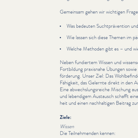
Gemeinsam gehen wir wichtigen Frage
Was bedeuten Sucht­präven­tion und
Wie lassen sich diese Themen im päd
Welche Methoden gibt es – und wie f
Neben fundiertem Wissen und wis­sensch
Fortbildung praxisnahe Übungen sow
förderung. Unser Ziel: Das Wohlbefind­
Fähigkeit, das Gelernte direkt in den Arbe
Eine abwech­slungsre­iche Mischung aus 
und lebendigem Austausch schafft eine
heit und einen nach­halti­gen Beitrag 
Ziele:
Wissen
Die Teil­nehmenden kennen: