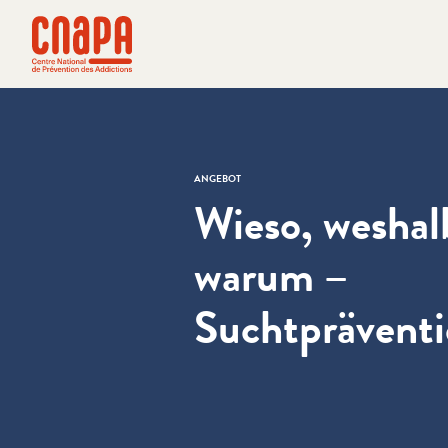
Direkt zum Inhalt springen
Cookie-Einstellungen
cnapa
ANGEBOT
Wieso, weshal
warum –
Suchtpräventi