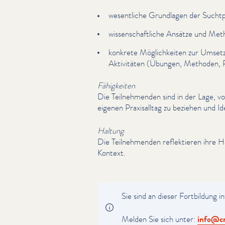
wesentliche Grundlagen der Sucht­p
wis­senschaftliche Ansätze und Me
konkrete Möglichkeit­en zur Umsetz
Aktivitäten (Übungen, Methoden, P
Fähigkeiten
Die Teil­nehmenden sind in der Lage, v
eigenen Prax­isall­t­ag zu beziehen und
Haltung
Die Teil­nehmenden reflek­tieren ihre H
Kontext.
Sie sind an dieser Fortbildung in
Melden Sie sich unter:
info@​cn