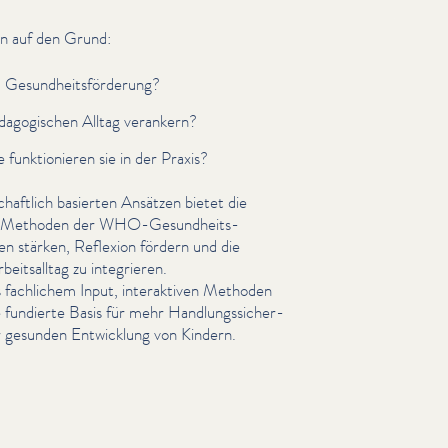
n auf den Grund:
 Gesund­heits­förderung?
­a­gogis­chen Alltag verankern?
unk­tion­ieren sie in der Praxis?
aftlich basierten Ansätzen bietet die
ie Methoden der WHO-Gesund­heits­
en stärken, Reflexion fördern und die
it­sall­t­ag zu integrieren.
fachlichem Input, inter­ak­tiv­en Methoden
 fundierte Basis für mehr Hand­lungssicher­
zur gesunden Entwicklung von Kindern.