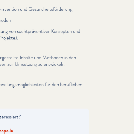
räven­tion und Gesund­heits­förderung
thoden
ung von sucht­präven­tiv­er Konzepten und
rojekte).
orgestellte Inhalte und Methoden in den
 Ideen zur Umsetzung zu entwickeln.
and­lungsmöglichkeit­en für den beruflichen
ter­essiert?
apa.​lu