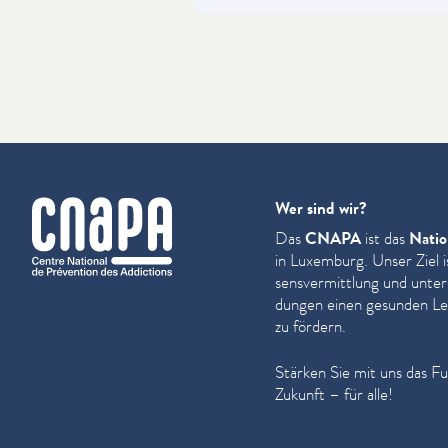
cnapa
Wer sind wir?
Das
CNAPA
ist das
Natio
in Luxemburg. Unser Ziel i
sensver­mit­tlung und unter
dun­gen einen gesunden Leb
zu fördern.
Stärken Sie mit uns das F
Zukunft – für alle!