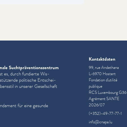
Kontaktdaten
nale Sucht­präven­tion­szen­trum
99, rue Andethana
st es, durch fundierte Wis­
L-6970 Hostert
­stützende politische Entschei­
Fondation d'utilité
ensstil in unserer Gesellschaft
publique
RCS Luxembourg G36
Agrément SANTE
2026/07
undament für eine gesunde
(+352)-49-77-77-1
info@cnapa.lu