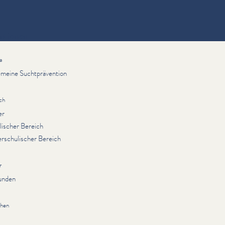
ationen
a
emeine Suchtprävention
ch
er
lischer Bereich
rschulischer Bereich
r
unden
chen
ebuergesch