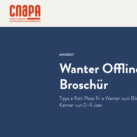
Direkt zum Inhalt springen
Cookie-Einstellungen
cnapa
ANGEBOT
Wanter Offlin
Broschür
Tipps a flott Plaze fir e Wanter ouni Bi
Kanner vun 0–5 Joer