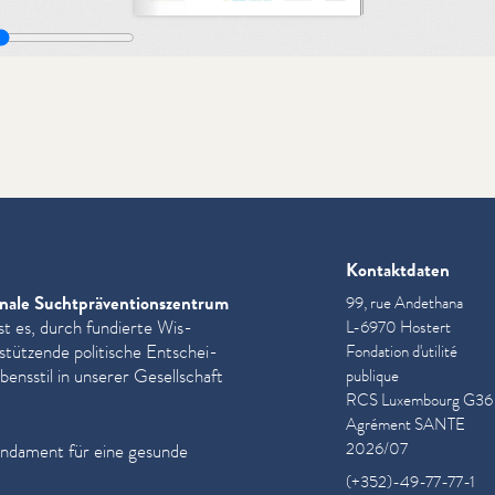
Kontaktdaten
nale Sucht­präven­tion­szen­trum
99, rue Andethana
st es, durch fundierte Wis­
L-6970 Hostert
­stützende politische Entschei­
Fondation d'utilité
ensstil in unserer Gesellschaft
publique
RCS Luxembourg G36
Agrément SANTE
2026/07
undament für eine gesunde
(+352)-49-77-77-1