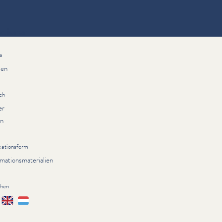
ationen
a
ien
ch
er
rn
kationsform
rmationsmaterialien
chen
çais
English
Lëtzebuergesch