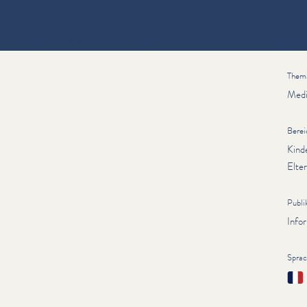
Bildschierm – Fir Kanner vun 0–5 Joer
Inform
Them
Med
Berei
Kind
Elte
Publi
Info
Spra
Fran