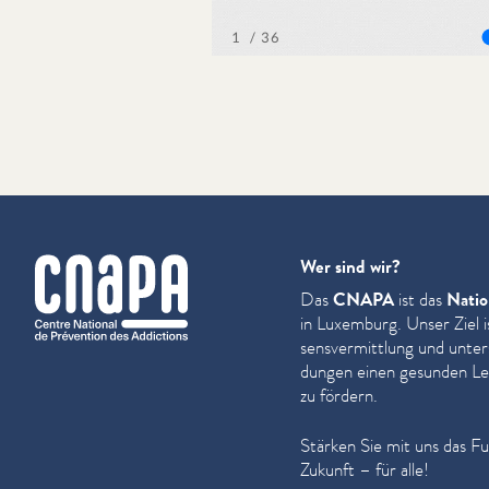
cnapa
Wer sind wir?
Das
CNAPA
ist das
Natio
in Luxemburg. Unser Ziel i
sensver­mit­tlung und unter
dun­gen einen gesunden Leb
zu fördern.
Stärken Sie mit uns das F
Zukunft – für alle!