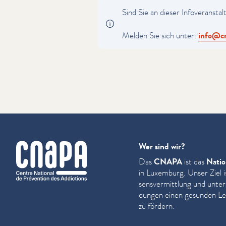
Sind Sie an dieser Infover­anstal­
Melden Sie sich unter:
info@​cn
cnapa
Wer sind wir?
Das
CNAPA
ist das
Natio
in Luxemburg. Unser Ziel i
sensver­mit­tlung und unter
dun­gen einen gesunden Leb
zu fördern.