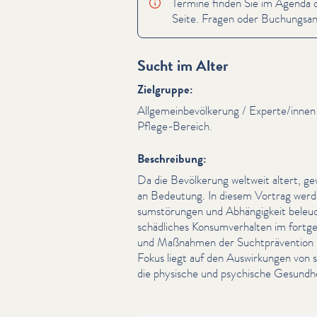
Termine finden Sie im Agenda od
Seite. Fragen oder Buchungsan­
Sucht im Alter
Zielgruppe:
All­ge­mein­bevölkerung / Experte/​inne
Pflege-Bereich.
Beschreibung:
Da die Bevölkerung weltweit altert, 
an Bedeutung. In diesem Vortrag werd
sum­störun­gen und Abhängigkeit beleuc
schädliches Kon­sumver­hal­ten im fort­g
und Maßnahmen der Sucht­präven­tion u
Fokus liegt auf den Auswirkun­gen von
die physische und psychische Gesundhe