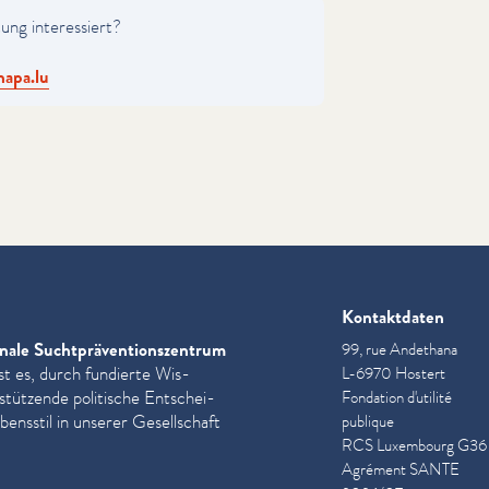
tung inter­essiert?
apa.​lu
Kontaktdaten
nale Sucht­präven­tion­szen­trum
99, rue Andethana
st es, durch fundierte Wis­
L-6970 Hostert
­stützende politische Entschei­
Fondation d'utilité
ensstil in unserer Gesellschaft
publique
RCS Luxembourg G36
Agrément SANTE