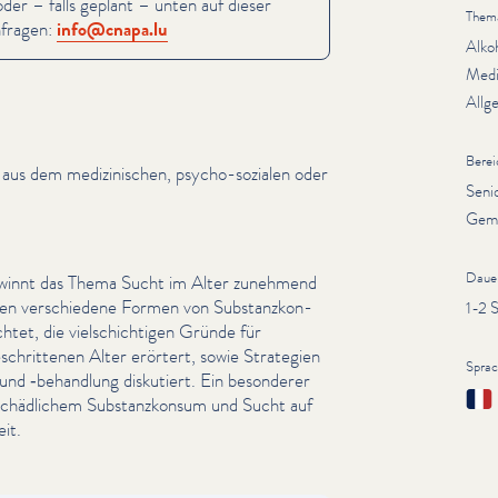
er – falls geplant – unten auf dieser
Them
fra­gen:
info@​cnapa.​lu
Alko
Medi
Allg
Berei
n aus dem medi­zinis­chen, psycho-sozialen oder
Seni
Gem
Daue
gewinnt das Thema Sucht im Alter zunehmend
en ver­schiedene Formen von Sub­stanzkon­
1-2 
htet, die vielschichti­gen Gründe für
eschrit­te­nen Alter erörtert, sowie Strategien
Spra
nd ‑behandlung diskutiert. Ein besonderer
Fran
 schädlichem Sub­stanzkon­sum und Sucht auf
it.