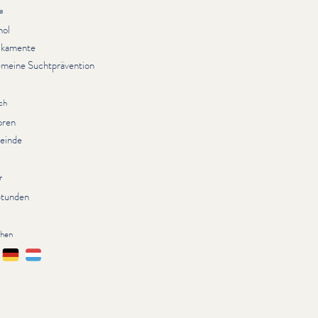
a
hol
kamente
emeine Suchtprävention
ch
oren
einde
r
Stunden
chen
çais
Deutsch
Lëtzebuergesch