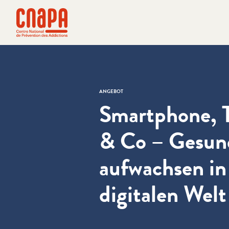
Direkt zum Inhalt springen
Cookie-Einstellungen
cnapa
ANGEBOT
Smartphone, T
& Co – Gesun
aufwachsen in
digitalen Welt