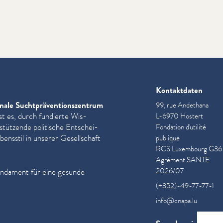
Kontaktdaten
nale Sucht­präven­tion­szen­trum
99, rue Andethana
st es, durch fundierte Wis­
L-6970 Hostert
­stützende politische Entschei­
Fondation d'utilité
ensstil in unserer Gesellschaft
publique
RCS Luxembourg G36
Agrément SANTE
2026/07
undament für eine gesunde
(+352)-49-77-77-1
info@cnapa.lu