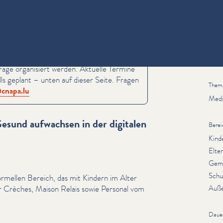
Inform
rage organisiert werden. Aktuelle Termine
ls geplant – unten auf dieser Seite. Fragen
Them
cnapa.​lu
Med
esund aufwachsen in der digitalen
Berei
Kind
Elte
Gem
Schu
rmellen Bereich, das mit Kindern im Alter
er Crèches, Maison Relais sowie Personal vom
Auße
Daue