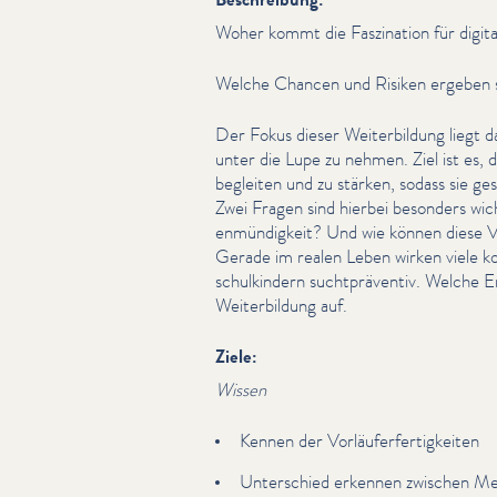
Woher kommt die Faszination für digit
Welche Chancen und Risiken ergeben si
Der Fokus dieser Weit­er­bil­dung lieg
unter die Lupe zu nehmen. Ziel ist es, 
begleiten und zu stärken, sodass sie ge
Zwei Fragen sind hierbei besonders wicht
en­mündigkeit? Und wie können diese Vor
Gerade im realen Leben wirken viele k
schulkindern sucht­präven­tiv. Welche Er
Weit­er­bil­dung auf.
Ziele:
Wissen
Kennen der Vor­läufer­fer­tigkeit­en
Unterschied erkennen zwischen Med