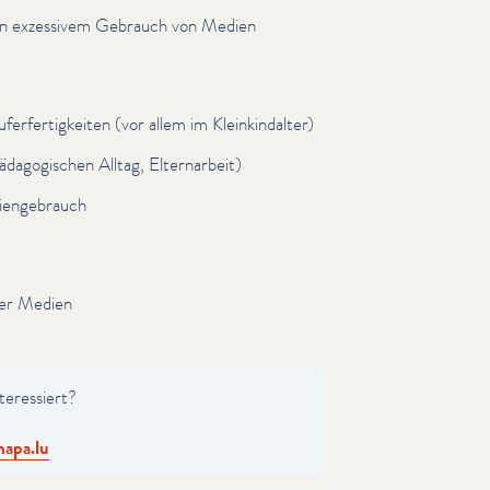
 von exzessivem Gebrauch von Medien
­fer­tigkeit­en (vor allem im Kleinkin­dal­ter)
­a­gogis­chen Alltag, Elternar­beit)
­enge­brauch
der Medien
ter­essiert?
apa.​lu