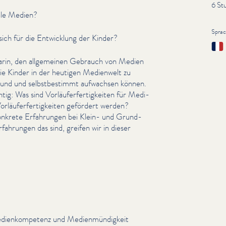
6 St
ale Medien?
Spra
ch für die Entwicklung der Kinder?
Fran
t darin, den allgemeinen Gebrauch von Medien
die Kinder in der heutigen Medienwelt zu
sund und selb­st­bes­timmt aufwachsen können.
ig: Was sind Vor­läufer­fer­tigkeit­en für Medi­
­läufer­fer­tigkeit­en gefördert werden?
onkrete Erfahrungen bei Klein- und Grund­
fahrungen das sind, greifen wir in dieser
i­enkom­pe­tenz und Medi­en­mündigkeit