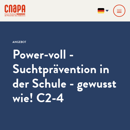
Direkt zum Inhalt springen
Cookie-Einstellungen
cnapa
DE
ANGEBOT
Power-voll -
Suchtprävention in
der Schule - gewusst
wie! C2-4