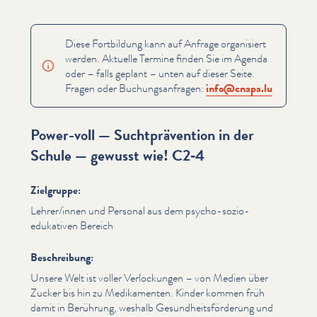
Diese Fortbildung kann auf Anfrage organisiert
werden. Aktuelle Termine finden Sie im Agenda
oder – falls geplant – unten auf dieser Seite.
Fragen oder Buchungsan­fra­gen:
info@​cnapa.​lu
Power-voll — Suchtprävention in der
Schule — gewusst wie! C2‑4
Zielgruppe:
Lehrer/​innen und Personal aus dem psycho-sozio-
edukativen Bereich
Beschreibung:
Unsere Welt ist voller Ver­lock­un­gen – von Medien über
Zucker bis hin zu Medika­menten. Kinder kommen früh
damit in Berührung, weshalb Gesund­heits­förderung und