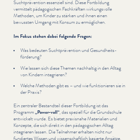
Sucht­präven­tion essenziell sind. Diese Fortbildung
vermittelt päd­a­gogis­chen Fachkräften wirkungsvolle
Methoden, um Kinder zu stärken und ihnen einen
bewussten Umgang mit Konsum zu ermöglichen.
Im Fokus stehen dabei folgende Fragen:
Was bedeuten Sucht­präven­tion und Gesund­heits­
förderung?
Wie lassen sich diese Themen nachhaltig in den Alltag
von Kindern integrieren?
Welche Methoden gibt es – und wie funk­tion­ieren sie in
der Praxis?
Ein zentraler Bestandteil dieser Fortbildung ist das
Programm
„
Power-voll“
, das speziell für die Grundschule
entwickelt wurde. Es bietet praxisnahe Materialien und
Konzepte, die sich direkt in den päd­a­gogis­chen Alltag
integrieren lassen. Die Teilnehmer erhalten nicht nur
fundiertes Wissen und wis­senschaftlich basierte Ansätze,