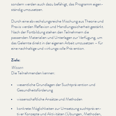
sondern werden auch dazu befähigt, das Programm eigen­
ständig umzusetzen.
Durch eine abwech­slungsre­iche Mischung aus Theorie und
Praxis werden Reflexion und Hand­lungssicher­heit gestärkt.
Nach der Fortbildung stehen den Teilnehmern die
passenden Materialien und Unterlagen zur Verfügung, um
das Gelernte direkt in der eigenen Arbeit umzusetzen – für
eine nachhaltige und wirkungsvolle Prävention.
Ziele:
Wissen
Die Teil­nehmenden kennen:
wesentliche Grundlagen der Sucht­präven­tion und
Gesund­heits­förderung
wis­senschaftliche Ansätze und Methoden
konkrete Möglichkeit­en zur Umsetzung sucht­präven­
tiv­er Konzepte und Aktivitäten (Übungen, Methoden,