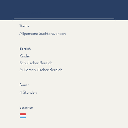
Informationen
Thema
Allgemeine Suchtprävention
Bereich
Kinder
Schulischer Bereich
Außerschulischer Bereich
Dauer
4 Stunden
Sprachen
Lëtzebuergesch