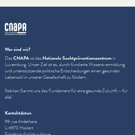
cnapa
Wer sind wir?
Das
CNAPA
ist das
Nationale Sucht­präven­tion­szen­trum
in
Luxemburg. Unser Ziel ist es, durch fundierte Wis­sensver­mit­tlung
und unter­stützende politische Entschei­dun­gen einen gesunden
Lebensstil in unserer Gesellschaft zu fördern.
Stärken Sie mit uns das Fundament für eine gesunde Zukunft – für
alle!
Kontaktdaten
99, rue Andethana
L-6970 Hostert
Fondation d'utilité publique