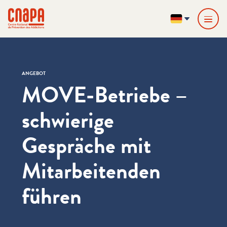
Direkt zum Inhalt springen
Cookie-Einstellungen
cnapa
DE
ANGEBOT
MOVE-Betriebe –
schwierige
Gespräche mit
Mitarbeitenden
führen