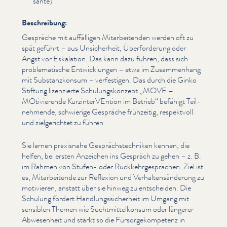
santé)
Beschreibung:
Gespräche mit auffälligen Mitar­bei­t­en­den werden oft zu
spät geführt – aus Unsicher­heit, Über­forderung oder
Angst vor Eskalation. Das kann dazu führen, dass sich
prob­lema­tis­che Entwick­lun­gen – etwa im Zusam­men­hang
mit Sub­stanzkon­sum – verfestigen. Das durch die Ginko
Stiftung lizenzierte Schu­lungskonzept
„
MOVE –
MOtivierende Kurz­in­ter­VEn­tion im Betrieb“ befähigt Teil­
nehmende, schwierige Gespräche frühzeitig, respektvoll
und ziel­gerichtet zu führen.
Sie lernen praxisnahe Gespräch­stech­niken kennen, die
helfen, bei ersten Anzeichen ins Gespräch zu gehen – z. B.
im Rahmen von Stufen- oder Rück­kehrge­sprächen. Ziel ist
es, Mitar­bei­t­ende zur Reflexion und Ver­hal­tensän­derung zu
motivieren, anstatt über sie hinweg zu entscheiden. Die
Schulung fördert Hand­lungssicher­heit im Umgang mit
sensiblen Themen wie Sucht­mit­telkon­sum oder längerer
Abwesenheit und stärkt so die Für­sorgekom­pe­tenz in