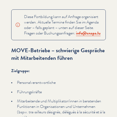
Diese Fortbildung kann auf Anfrage organisiert
werden. Aktuelle Termine finden Sie im Agenda
oder – falls geplant – unten auf dieser Seite.
Fragen oder Buchungsan­fra­gen:
info@​cnapa.​lu
MOVE-Betriebe – schwierige Gespräche
mit Mitarbeitenden führen
Zielgruppe:
Per­son­alver­ant­wortliche
Führungskräfte
Mitar­bei­t­ende und Multiplikator/​innen in beratenden
Funktionen in Organ­i­sa­tio­nen und Unternehmen
(bspw. tra­vailleurs désignés, délégués à la sécurité et à la