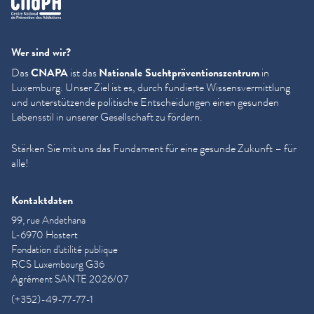
Wer sind wir?
Das
CNAPA
ist das
Nationale Sucht­präven­tion­szen­trum
in
Luxemburg. Unser Ziel ist es, durch fundierte Wis­sensver­mit­tlung
und unter­stützende politische Entschei­dun­gen einen gesunden
Lebensstil in unserer Gesellschaft zu fördern.
Stärken Sie mit uns das Fundament für eine gesunde Zukunft – für
alle!
Kontaktdaten
99, rue Andethana
L-6970 Hostert
Fondation d'utilité publique
RCS Luxembourg G36
Agrément SANTE 2026/07
(+352)-49-77-77-1