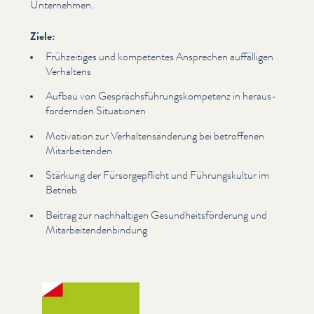
Unternehmen.
Ziele:
Frühzeit­iges und kompetentes Ansprechen auffälligen
Verhaltens
Aufbau von Gesprächs­führungskom­pe­tenz in her­aus­
fordern­den Situationen
Motivation zur Ver­hal­tensän­derung bei betroffenen
Mitar­bei­t­en­den
Stärkung der Für­sorgepflicht und Führungskul­tur im
Betrieb
Beitrag zur nach­halti­gen Gesund­heits­förderung und
Mitar­bei­t­en­den­bindung