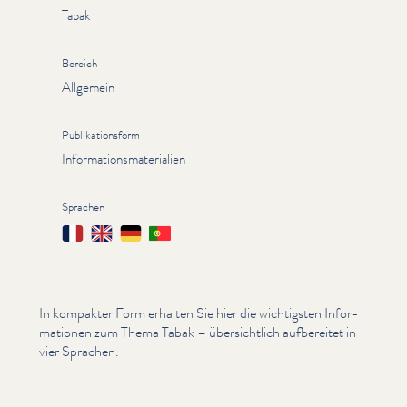
Tabak
Bereich
Allgemein
Publikationsform
Informationsmaterialien
Sprachen
Français
English
Deutsch
Português
In kompakter Form erhalten Sie hier die wichtigsten Infor­
ma­tio­nen zum Thema Tabak – über­sichtlich aufbereitet in
vier Sprachen.