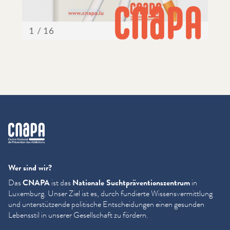
cnapa
Wer sind wir?
Das
CNAPA
ist das
Nationale Sucht­präven­tion­szen­trum
in
Luxemburg. Unser Ziel ist es, durch fundierte Wis­sensver­mit­tlung
und unter­stützende politische Entschei­dun­gen einen gesunden
Lebensstil in unserer Gesellschaft zu fördern.