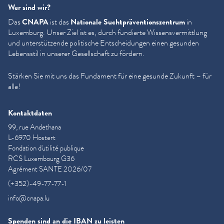
Wer sind wir?
Das
CNAPA
ist das
Nationale Sucht­präven­tion­szen­trum
in
Luxemburg. Unser Ziel ist es, durch fundierte Wis­sensver­mit­tlung
und unter­stützende politische Entschei­dun­gen einen gesunden
Lebensstil in unserer Gesellschaft zu fördern.
Stärken Sie mit uns das Fundament für eine gesunde Zukunft – für
alle!
Kontaktdaten
99, rue Andethana
L-6970 Hostert
Fondation d'utilité publique
RCS Luxembourg G36
Agrément SANTE 2026/07
(+352)-49-77-77-1
info@cnapa.lu
Spenden sind an die IBAN zu leisten