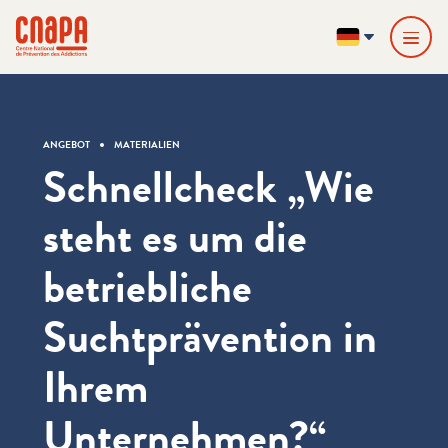
Direkt zum Inhalt springen
Cookie-Einstellungen
cnapa
DE
ANGEBOT
MATERIALIEN
Schnellcheck „Wie
steht es um die
betriebliche
Suchtprävention in
Ihrem
Unternehmen?“