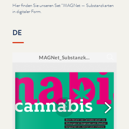
Hier finden Sie unseren Set
“
MAGNet — Sub­stanzkarten
in digitaler Form.
DE