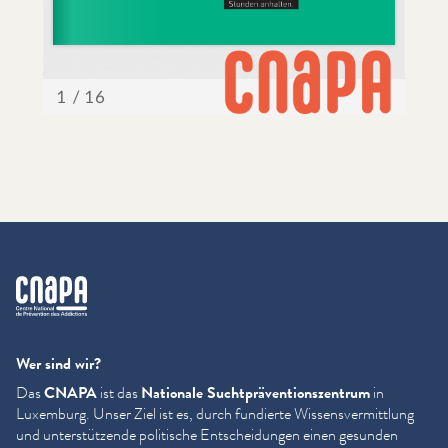
cnapa
Wer sind wir?
Das
CNAPA
ist das
Nationale Sucht­präven­tion­szen­trum
in
Luxemburg. Unser Ziel ist es, durch fundierte Wis­sensver­mit­tlung
und unter­stützende politische Entschei­dun­gen einen gesunden