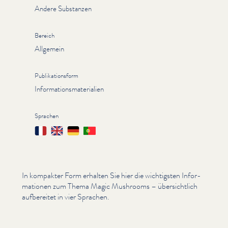
Andere Substanzen
Bereich
Allgemein
Publikationsform
Informationsmaterialien
Sprachen
Français
English
Deutsch
Português
In kompakter Form erhalten Sie hier die wichtigsten Infor­
ma­tio­nen zum Thema Magic Mushrooms – über­sichtlich
aufbereitet in vier Sprachen.