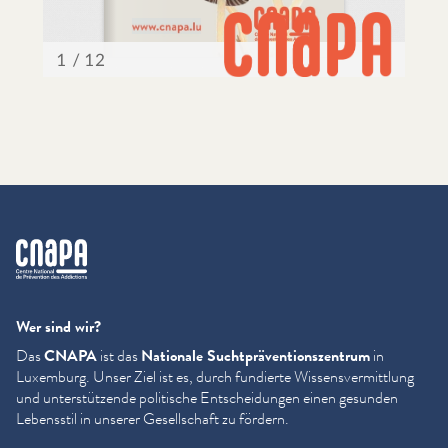
cnapa
Wer sind wir?
Das
CNAPA
ist das
Nationale Sucht­präven­tion­szen­trum
in
Luxemburg. Unser Ziel ist es, durch fundierte Wis­sensver­mit­tlung
und unter­stützende politische Entschei­dun­gen einen gesunden
Lebensstil in unserer Gesellschaft zu fördern.