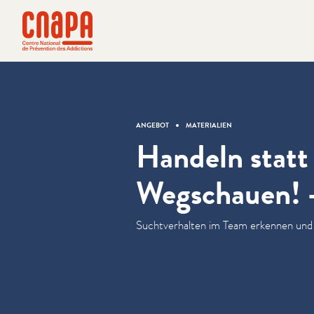
Direkt zum Inhalt springen
Cookie-Einstellungen
cnapa
ANGEBOT
MATERIALIEN
Handeln statt
Wegschauen! -
Suchtver­hal­ten im Team erkennen und