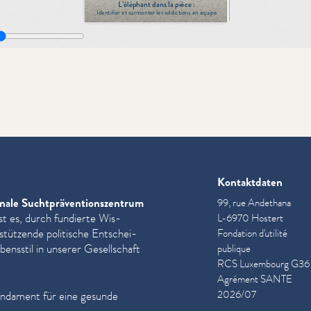
Kontaktdaten
nale Sucht­präven­tion­szen­trum
99, rue Andethana
st es, durch fundierte Wis­
L-6970 Hostert
­stützende politische Entschei­
Fondation d'utilité
ensstil in unserer Gesellschaft
publique
RCS Luxembourg G36
Agrément SANTE
2026/07
undament für eine gesunde