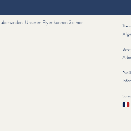
Inform
 überwinden. Unseren Flyer können Sie hier
Them
Allg
Berei
Arbe
Publi
Info
Spra
Fran