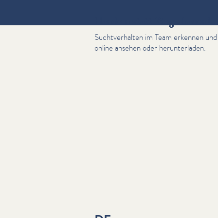
Handeln statt Wegschauen!
Suchtver­hal­ten im Team erkennen und
online ansehen oder herun­ter­laden.