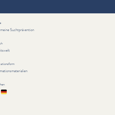
ationen
a
emeine Suchtprävention
ch
itswelt
kationsform
rmationsmaterialien
chen
çais
Deutsch