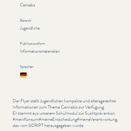
Cannabis
Bereich
Jugendliche
Publikationsform
Informationsmaterialien
Sprachen
Deutsch
Der Flyer stellt Jugendlichen kompakte und alters­gerechte
Infor­ma­tio­nen zum Thema Cannabis zur Verfügung.
Er stammt aus unserem Schulmodul zur Sucht­präven­tion
#meinKonsum#meineEntscheidung#meineVerantwortung,
das vom SCRIPT her­aus­gegeben wurde.