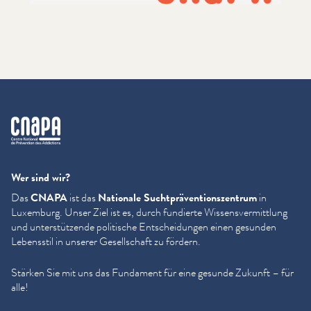
cnapa
Wer sind wir?
Das
CNAPA
ist das
Nationale Sucht­präven­tion­szen­trum
in
Luxemburg. Unser Ziel ist es, durch fundierte Wis­sensver­mit­tlung
und unter­stützende politische Entschei­dun­gen einen gesunden
Lebensstil in unserer Gesellschaft zu fördern.
Stärken Sie mit uns das Fundament für eine gesunde Zukunft – für
alle!