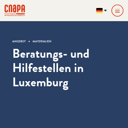
Direkt zum Inhalt springen
Cookie-Einstellungen
cnapa
DE
ANGEBOT
MATERIALIEN
Beratungs- und
Hilfestellen in
Luxemburg
Informationen