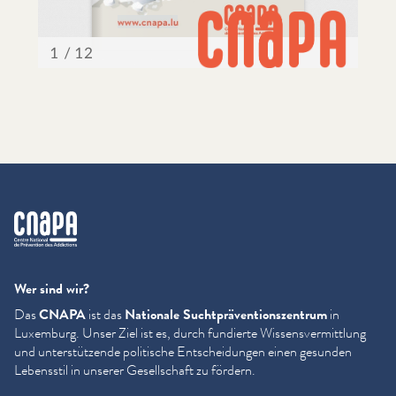
cnapa
Wer sind wir?
Das
CNAPA
ist das
Nationale Sucht­präven­tion­szen­trum
in
Luxemburg. Unser Ziel ist es, durch fundierte Wis­sensver­mit­tlung
und unter­stützende politische Entschei­dun­gen einen gesunden
Lebensstil in unserer Gesellschaft zu fördern.