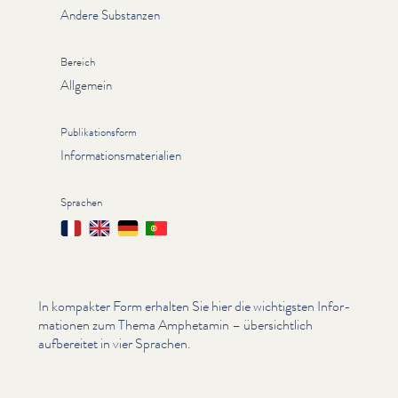
Andere Substanzen
Bereich
Allgemein
Publikationsform
Informationsmaterialien
Sprachen
Français
English
Deutsch
Português
In kompakter Form erhalten Sie hier die wichtigsten Infor­
ma­tio­nen zum Thema Amphetamin – über­sichtlich
aufbereitet in vier Sprachen.