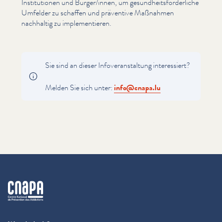
Insti­tu­tio­nen und Bürger/​innen, um gesund­heits­förder­liche
Umfelder zu schaffen und präventive Maßnahmen
nachhaltig zu imple­men­tieren.
Sie sind an dieser Infover­anstal­tung inter­essiert?
Melden Sie sich unter:
info@​cnapa.​lu
cnapa