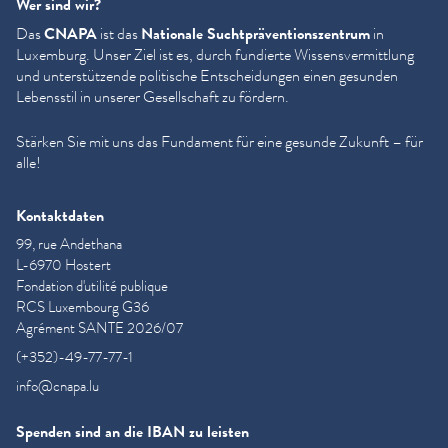
Wer sind wir?
Das
CNAPA
ist das
Nationale Sucht­präven­tion­szen­trum
in
Luxemburg. Unser Ziel ist es, durch fundierte Wis­sensver­mit­tlung
und unter­stützende politische Entschei­dun­gen einen gesunden
Lebensstil in unserer Gesellschaft zu fördern.
Stärken Sie mit uns das Fundament für eine gesunde Zukunft – für
alle!
Kontaktdaten
99, rue Andethana
L-6970 Hostert
Fondation d'utilité publique
RCS Luxembourg G36
Agrément SANTE 2026/07
(+352)-49-77-77-1
info@cnapa.lu
Spenden sind an die IBAN zu leisten