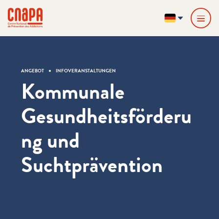
Direkt zum Inhalt springen
Cookie-Einstellungen
cnapa
DE
ANGEBOT
INFOVERANSTALTUNGEN
Kommunale
Gesundheitsförderu
ng und
Suchtprävention