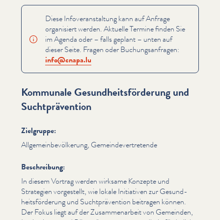
Diese Infover­anstal­tung kann auf Anfrage
organisiert werden. Aktuelle Termine finden Sie
im Agenda oder – falls geplant – unten auf
dieser Seite. Fragen oder Buchungsan­fra­gen:
info@​cnapa.​lu
Kommunale Gesundheitsförderung und
Suchtprävention
Zielgruppe:
All­ge­mein­bevölkerung, Gemein­de­v­ertre­tende
Beschreibung:
In diesem Vortrag werden wirksame Konzepte und
Strategien vorgestellt, wie lokale Initiativen zur Gesund­
heits­förderung und Sucht­präven­tion beitragen können.
Der Fokus liegt auf der Zusam­me­nar­beit von Gemeinden,