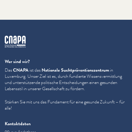
cnapa
Wer sind wir?
Das
CNAPA
ist das
Nationale Sucht­präven­tion­szen­trum
in
Luxemburg. Unser Ziel ist es, durch fundierte Wis­sensver­mit­tlung
und unter­stützende politische Entschei­dun­gen einen gesunden
Lebensstil in unserer Gesellschaft zu fördern.
Stärken Sie mit uns das Fundament für eine gesunde Zukunft – für
alle!
Kontaktdaten