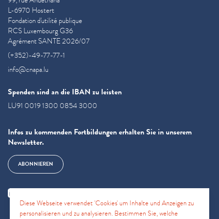
99, rue Andethana
L-6970 Hostert
Fondation d'utilité publique
RCS Luxembourg G36
Agrément SANTE 2026/07
(+352)-49-77-77-1
info@cnapa.lu
Spenden sind an die IBAN zu leisten
LU91 0019 1300 0854 3000
Infos zu kommenden Fortbildungen erhalten Sie in unserem
Newsletter.
ABONNIEREN
Diese Webseite verwendet 'Cookies' um Inhalte und Anzeigen zu
personalisieren und zu analysieren. Bestimmen Sie, welche