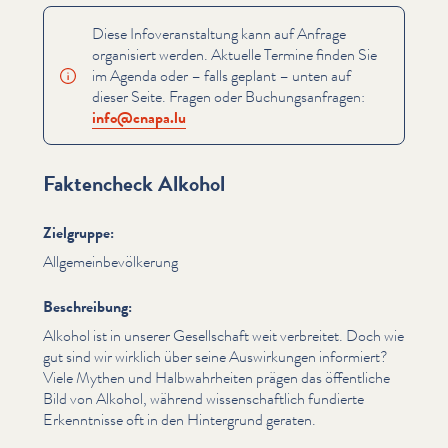
Diese Infover­anstal­tung kann auf Anfrage
organisiert werden. Aktuelle Termine finden Sie
im Agenda oder – falls geplant – unten auf
dieser Seite. Fragen oder Buchungsan­fra­gen:
info@​cnapa.​lu
Faktencheck Alkohol
Zielgruppe:
All­ge­mein­bevölkerung
Beschreibung:
Alkohol ist in unserer Gesellschaft weit verbreitet. Doch wie
gut sind wir wirklich über seine Auswirkun­gen informiert?
Viele Mythen und Halb­wahrheit­en prägen das öffentliche
Bild von Alkohol, während wis­senschaftlich fundierte
Erken­nt­nisse oft in den Hintergrund geraten.