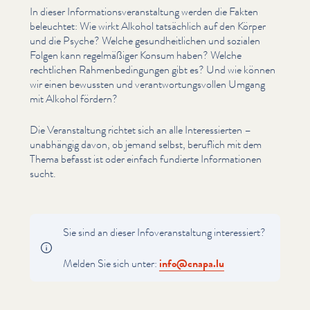
In dieser Infor­ma­tionsver­anstal­tung werden die Fakten
beleuchtet: Wie wirkt Alkohol tatsächlich auf den Körper
und die Psyche? Welche gesund­heitlichen und sozialen
Folgen kann regelmäßiger Konsum haben? Welche
rechtlichen Rah­menbe­din­gun­gen gibt es? Und wie können
wir einen bewussten und ver­ant­wor­tungsvollen Umgang
mit Alkohol fördern?
Die Ver­anstal­tung richtet sich an alle Inter­essierten –
unabhängig davon, ob jemand selbst, beruflich mit dem
Thema befasst ist oder einfach fundierte Infor­ma­tio­nen
sucht.
Sie sind an dieser Infover­anstal­tung inter­essiert?
Melden Sie sich unter:
info@​cnapa.​lu