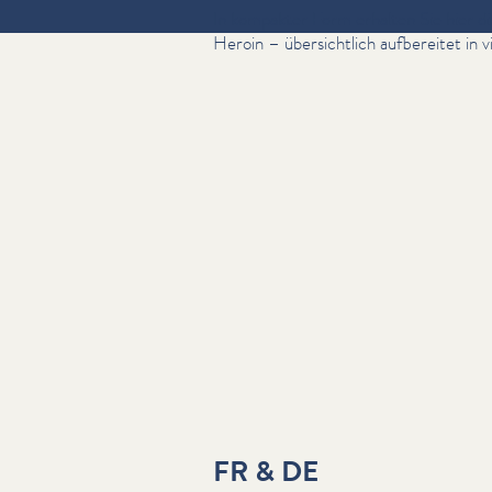
In kompakter Form erhalten Sie hier di
Heroin – über­sichtlich aufbereitet in 
FR & DE