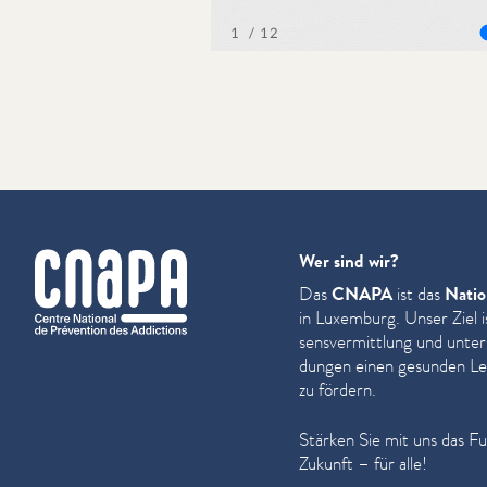
cnapa
Wer sind wir?
Das
CNAPA
ist das
Natio
in Luxemburg. Unser Ziel i
sensver­mit­tlung und unter
dun­gen einen gesunden Leb
zu fördern.
Stärken Sie mit uns das F
Zukunft – für alle!