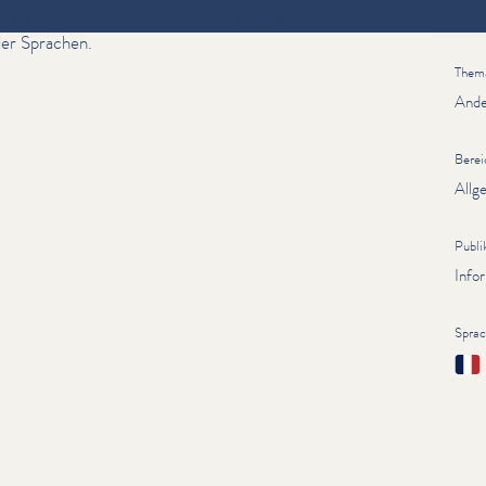
e wichtigsten Infor­ma­tio­nen zum Thema
Inform
vier Sprachen.
Them
Ande
Berei
Allg
Publi
Info
Spra
Fran