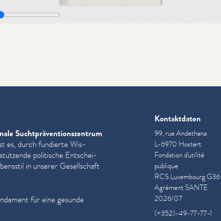
Kontaktdaten
nale Sucht­präven­tion­szen­trum
99, rue Andethana
st es, durch fundierte Wis­
L-6970 Hostert
­stützende politische Entschei­
Fondation d'utilité
ensstil in unserer Gesellschaft
publique
RCS Luxembourg G36
Agrément SANTE
2026/07
undament für eine gesunde
(+352)-49-77-77-1