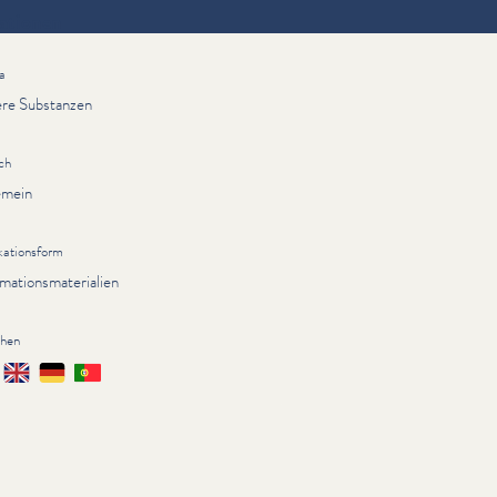
ationen
a
re Substanzen
ch
emein
kationsform
rmationsmaterialien
chen
çais
English
Deutsch
Português