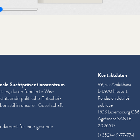
Kontaktdaten
nale Sucht­präven­tion­szen­trum
99, rue Andethana
st es, durch fundierte Wis­
L-6970 Hostert
­stützende politische Entschei­
Fondation d'utilité
ensstil in unserer Gesellschaft
publique
RCS Luxembourg G36
Agrément SANTE
2026/07
undament für eine gesunde
(+352)-49-77-77-1