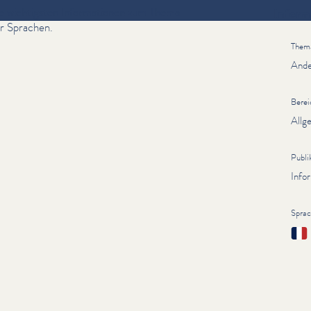
e wichtigsten Infor­ma­tio­nen zum Thema
Inform
er Sprachen.
Them
Ande
Berei
Allg
Publi
Info
Spra
Fran