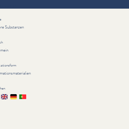
ationen
a
re Substanzen
ch
emein
kationsform
rmationsmaterialien
chen
çais
English
Deutsch
Português