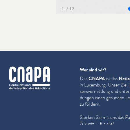
cnapa
Wer sind wir?
Das
CNAPA
ist das
Natio
in Luxemburg. Unser Ziel i
sensver­mit­tlung und unter
dun­gen einen gesunden Leb
zu fördern.
Stärken Sie mit uns das F
Zukunft – für alle!