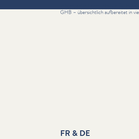
In kompakter Form erhalten Sie hier di
GHB – über­sichtlich aufbereitet in vi
FR & DE