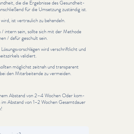
ndheit, die die Ergebnisse des Gesund­heit­
 anschließend für die Umsetzung zuständig ist.
 wird, ist vertraulich zu behandeln.
 / intern sein, sollte sich mit der Methode
nen / dafür geschult sein.
Lösungsvorschlä­gen wird ver­schriftlicht und
­szirkels validiert.
llten möglichst zeitnah und transparent
ei den Mitar­bei­t­ende zu vermeiden.
 einem Abstand von 2–4 Wochen Oder kom­
den im Abstand von 1–2 Wochen Gesamtdauer
n!