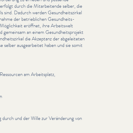
folgt durch die Mitar­bei­t­ende selber, die
els sind. Dadurch werden Gesund­heit­szirkel
nahme der betrieblichen Gesund­heits­
 Möglichkeit eröffnet, ihre Arbeitswelt
und gemeinsam an einem Gesund­heit­spro­jekt
nd­heit­szirkel die Akzeptanz der abgeleit­eten
 selber aus­gear­beit­et haben und sie somit
 Ressourcen am Arbeit­splatz,
en
ng durch und der Wille zur Veränderung von