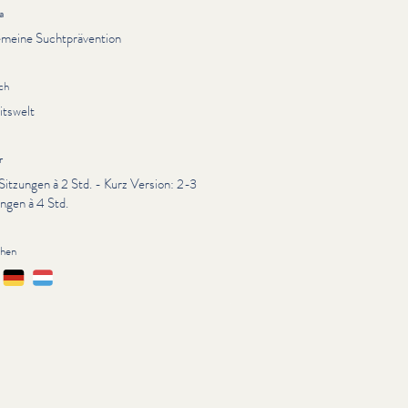
a
emeine Suchtprävention
ch
itswelt
r
Sitzungen à 2 Std. - Kurz Version: 2-3
ngen à 4 Std.
chen
çais
Deutsch
Lëtzebuergesch