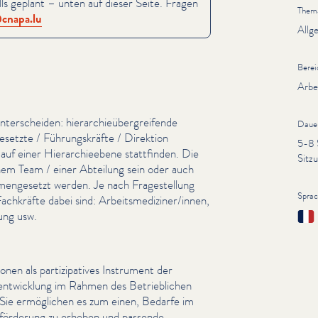
ls geplant – unten auf dieser Seite. Fragen
Them
cnapa.​lu
Allg
Berei
Arbe
ter­schei­den: hier­ar­chieüber­greifende
Daue
gesetzte / Führungskräfte / Direktion
5-8 
 auf einer Hier­ar­chieebene stattfinden. Die
Sitzu
em Team / einer Abteilung sein oder auch
menge­set­zt werden. Je nach Fragestel­lung
Spra
Fachkräfte dabei sind: Arbeitsmediziner/​innen,
Fran
tung usw.
io­nen als par­tizipa­tives Instrument der
n­sen­twick­lung im Rahmen des Betrieblichen
 Sie ermöglichen es zum einen, Bedarfe im
s­förderung zu erheben und passende