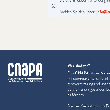
Sie sind an dieser Fortbildung in
Melden Sie sich unter:
info@​cn
cnapa
Wer sind wir?
Das
CNAPA
ist das
Natio
in Luxemburg. Unser Ziel i
sensver­mit­tlung und unter
dun­gen einen gesunden Leb
zu fördern.
Stärken Sie mit uns das F