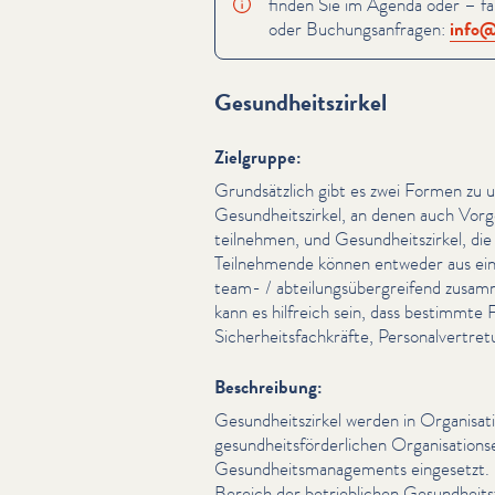
finden Sie im Agenda oder – fal
oder Buchungsan­fra­gen:
info@​
Gesundheitszirkel
Zielgruppe:
Grund­sät­zlich gibt es zwei Formen zu un
Gesund­heit­szirkel, an denen auch Vor
teilnehmen, und Gesund­heit­szirkel, die
Teil­nehmende können entweder aus ein
team- / abteilungsüber­greifend zusam­
kann es hilfreich sein, dass bestimmte 
Sicher­heits­fachkräfte, Per­son­alvertre­
Beschreibung:
Gesund­heit­szirkel werden in Organ­i­sa­t
gesund­heits­förder­lichen Organ­i­sa­tio
Gesund­heits­man­age­ments eingesetzt.
Bereich der betrieblichen Gesund­heit