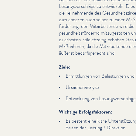
Lösungsvorschläge zu entwickeln. Dies er
die Teil­nehmende des Gesund­heit­szirk
zum anderen auch selber zu einer Maß
förderung: den Mitar­bei­t­ende wird die
gesund­heits­fördernd mitzugestal­ten 
zu arbeiten. Gle­ichzeit­ig erhöhen Gesu
Maßnahmen, da die Mitar­bei­t­ende diese
äußerst bedarf­s­gerecht sind.
Ziele:
Ermit­tlun­gen von Belastungen und
Ursachen­analyse
Entwicklung von Lösungsvorschlä­g
Wichtige Erfolgsfaktoren:
Es besteht eine klare Unter­stützu
Seiten der Leitung / Direktion.