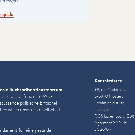
ter­essiert?
apa.​lu
Kontaktdaten
nale Sucht­präven­tion­szen­trum
99, rue Andethana
st es, durch fundierte Wis­
L-6970 Hostert
­stützende politische Entschei­
Fondation d'utilité
ensstil in unserer Gesellschaft
publique
RCS Luxembourg G36
Agrément SANTE
2026/07
undament für eine gesunde