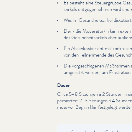
Es besteht eine Steuer­gruppe Gesu
szirkels ent­ge­gen­nehmen wird und
Was im Gesund­heit­szirkel diskutiert
Der / die Moderator/​in kann extern
des Gesund­heit­szirkels aber ausken
Ein Abschluss­bericht mit konkreten 
von den Teil­nehmende des Gesund­heit
Die vorgeschla­ge­nen Maßnahmen so
umgesetzt werden, um Frustration b
Dauer
Circa 5–8 Sitzungen à 2 Stunden in
prim­iert­er: 2–3 Sitzungen à 4 Stun
muss vor Beginn klar festgelegt werde