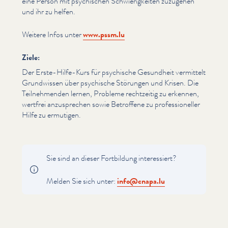
eine Person mit psychischen Schwierigkeit­en zuzugehen
und ihr zu helfen.
Weitere Infos unter
www​.pssm​.lu
Ziele:
Der Erste-Hilfe-Kurs für psychische Gesundheit vermittelt
Grundwissen über psychische Störungen und Krisen. Die
Teil­nehmenden lernen, Probleme rechtzeitig zu erkennen,
wertfrei anzus­prechen sowie Betroffene zu pro­fes­sioneller
Hilfe zu ermutigen.
Sie sind an dieser Fortbildung inter­essiert?
Melden Sie sich unter:
info@​cnapa.​lu