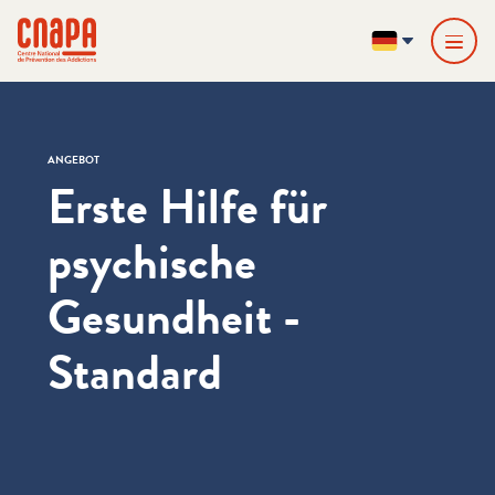
Direkt zum Inhalt springen
Cookie-Einstellungen
cnapa
DE
ANGEBOT
Erste Hilfe für
psychische
Gesundheit -
Standard