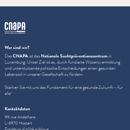
cnapa
Wer sind wir?
Das
CNAPA
ist das
Nationale Sucht­präven­tion­szen­trum
in
Luxemburg. Unser Ziel ist es, durch fundierte Wis­sensver­mit­tlung
und unter­stützende politische Entschei­dun­gen einen gesunden
Lebensstil in unserer Gesellschaft zu fördern.
Stärken Sie mit uns das Fundament für eine gesunde Zukunft – für
alle!
Kontaktdaten
99, rue Andethana
L-6970 Hostert
Fondation d'utilité publique