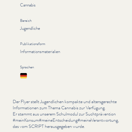
Cannabis
Bereich
Jugendliche
Publikationsform
Informationsmaterialien
Sprachen
Deutsch
Der Flyer stellt Jugendlichen kompakte und alters­gerechte
Infor­ma­tio­nen zum Thema Cannabis zur Verfügung.
Er stammt aus unserem Schulmodul zur Sucht­präven­tion
#meinKonsum#meineEntscheidung#meineVerantwortung,
das vom SCRIPT her­aus­gegeben wurde.