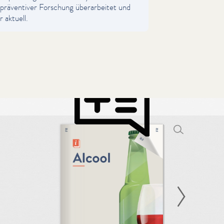
präventiver Forschung über­ar­beit­et und
 aktuell.