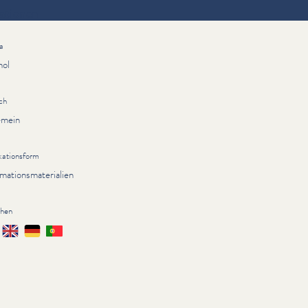
ationen
a
hol
ch
emein
kationsform
rmationsmaterialien
chen
çais
English
Deutsch
Português