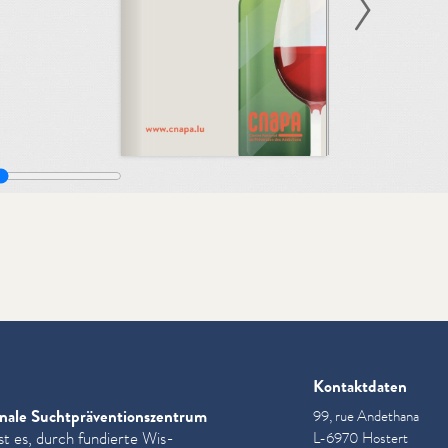
Kontaktdaten
nale Sucht­präven­tion­szen­trum
99, rue Andethana
st es, durch fundierte Wis­
L-6970 Hostert