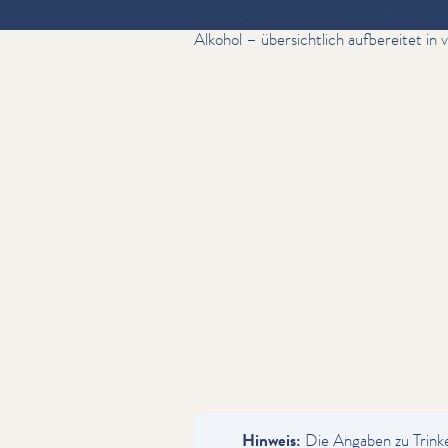
In kompakter Form erhalten Sie hier di
Alkohol – über­sichtlich aufbereitet in 
Hinweis:
Die Angaben zu Trinke