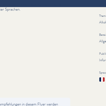
e wichtigsten Infor­ma­tio­nen zum Thema
Inform
vier Sprachen.
Them
Alko
Berei
Allg
Publi
Info
Spra
Fran
mpfehlun­gen in diesem Flyer werden