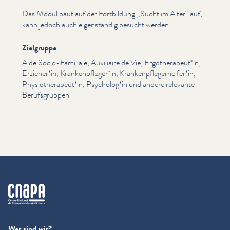
Das Modul baut auf der Fortbildung
„
Sucht im Alter“ auf,
kann jedoch auch eigen­ständig besucht werden.
Zielgruppe
Aide Socio-Familiale, Auxiliaire de Vie, Ergotherapeut*in,
Erzieher*in, Krankenpfleger*in, Krankenpflegerhelfer*in,
Physiotherapeut*in, Psycholog*in und andere relevante
Beruf­s­grup­pen
cnapa
Wer sind wir?