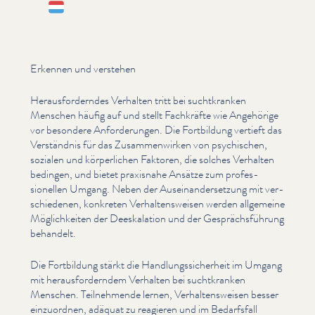
Lëtzebuergesch
Erkennen und verstehen
Her­aus­fordern­des Verhalten tritt bei suchtkranken
Menschen häufig auf und stellt Fachkräfte wie Angehörige
vor besondere Anforderun­gen. Die Fortbildung vertieft das
Verständnis für das Zusam­men­wirken von psychischen,
sozialen und kör­per­lichen Faktoren, die solches Verhalten
bedingen, und bietet praxisnahe Ansätze zum pro­fes­
sionellen Umgang. Neben der Auseinan­der­set­zung mit ver­
schiede­nen, konkreten Ver­hal­tensweisen werden allgemeine
Möglichkeit­en der Deeskala­tion und der Gesprächs­führung
behandelt.
Die Fortbildung stärkt die Hand­lungssicher­heit im Umgang
mit her­aus­fordern­dem Verhalten bei suchtkranken
Menschen. Teil­nehmende lernen, Ver­hal­tensweisen besser
einzuordnen, adäquat zu reagieren und im Bedarfsfall