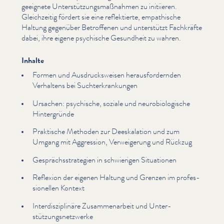
geeignete Unter­stützungs­maß­nah­men zu initiieren.
Gle­ichzeit­ig fördert sie eine reflek­tierte, empathische
Haltung gegenüber Betroffenen und unterstützt Fachkräfte
dabei, ihre eigene psychische Gesundheit zu wahren.
Inhalte
Formen und Aus­druck­sweisen her­aus­fordern­den
Verhaltens bei Suchterkrankun­gen
Ursachen: psychische, soziale und neu­ro­bi­ol­o­gis­che
Hin­ter­gründe
Praktische Methoden zur Deeskala­tion und zum
Umgang mit Aggression, Ver­weigerung und Rückzug
Gesprächsstrate­gien in schwierigen Situationen
Reflexion der eigenen Haltung und Grenzen im pro­fes­
sionellen Kontext
Inter­diszi­plinäre Zusam­me­nar­beit und Unter­
stützungsnet­zw­erke