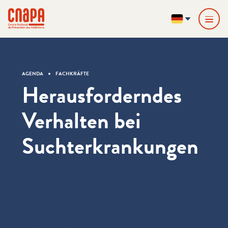
Direkt zum Inhalt springen
Cookie-Einstellungen
cnapa
DE
AGENDA
FACHKRÄFTE
Herausforderndes
Verhalten bei
Suchterkrankungen
Informationen