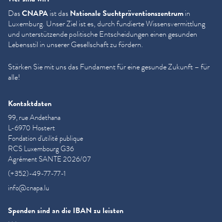
Das
CNAPA
ist das
Nationale Sucht­präven­tion­szen­trum
in
Luxemburg. Unser Ziel ist es, durch fundierte Wis­sensver­mit­tlung
und unter­stützende politische Entschei­dun­gen einen gesunden
Lebensstil in unserer Gesellschaft zu fördern.
Stärken Sie mit uns das Fundament für eine gesunde Zukunft – für
alle!
Kontaktdaten
99, rue Andethana
L-6970 Hostert
Fondation d'utilité publique
RCS Luxembourg G36
Agrément SANTE 2026/07
(+352)-49-77-77-1
info@cnapa.lu
Spenden sind an die IBAN zu leisten