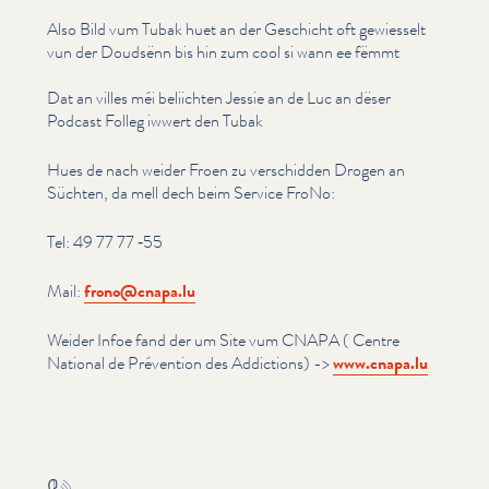
Also Bild vum Tubak huet an der Geschicht oft gewiesselt
vun der Doudsënn bis hin zum cool si wann ee fëmmt
Dat an villes méi beliichten Jessie an de Luc an dëser
Podcast Folleg iwwert den Tubak
Hues de nach weider Froen zu verschidden Drogen an
Süchten, da mell dech beim Service FroNo:
Tel: 49 77 77 ‑55
Mail:
frono@​cnapa.​lu
Weider Infoe fand der um Site vum CNAPA ( Centre
National de Prévention des Addictions) ->
www​.cnapa​.lu