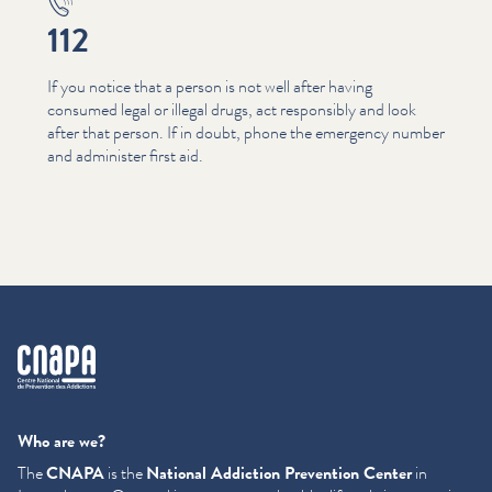
112
If you notice that a person is not well after having
consumed legal or illegal drugs, act responsibly and look
after that person. If in doubt, phone the emergency number
and administer first aid.
cnapa
Who are we?
The
CNAPA
is the
National Addiction Prevention Center
in