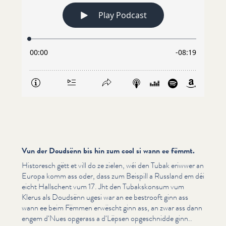
Vun der Doudsënn bis hin zum cool si wann ee fëmmt.
Historesch gëtt et vill do ze zielen, wéi den Tubak eriwwer an
Europa komm ass oder, dass zum Beispill a Russland em déi
eicht Hallschent vum 17. Jht den Tubak­skon­sum vum
Klerus als Doudsënn ugesi war an ee bestrooft ginn ass
wann ee beim Fëmmen erwëscht ginn ass, an zwar ass dann
engem d‘Nues opgerass a d‘Lëpsen opgeschnid­de ginn..