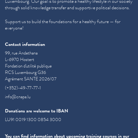
Luxembourg. Our goal is to promote a healthy lifestyle in our society
through solid knowledge transfer and supportive political decisions.
Support us to build the foundations for a healthy future — for
everyone!
Contact information
99, rue Andethana
L-6970 Hostert
Fondation d'utilité publique
RCS Luxembourg G36
Agrément SANTE 2026/07
(+352)-49-77-77-1
info@cnapa.lu
Donations are welcome to IBAN
LU91 0019 1300 0854 3000
You can find information about upcoming training courses in our