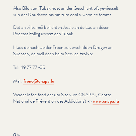
Also Bild vum Tubak huet an der Geschicht oft gewiesselt
vun der Doudsënn bis hin zum cool si wann ee fëmmt
Dat an villes méi beliichten Jessie an de Luc an dëser
Podcast Folleg iwwert den Tubak
Hues de nach weider Froen zu verschidden Drogen an
Süchten, da mell dech beim Service FroNo:
Tel: 49 77 77 ‑55
Mail:
frono@​cnapa.​lu
Weider Infoe fand der um Site vum CNAPA ( Centre
National de Prévention des Addictions) ->
www​.cnapa​.lu