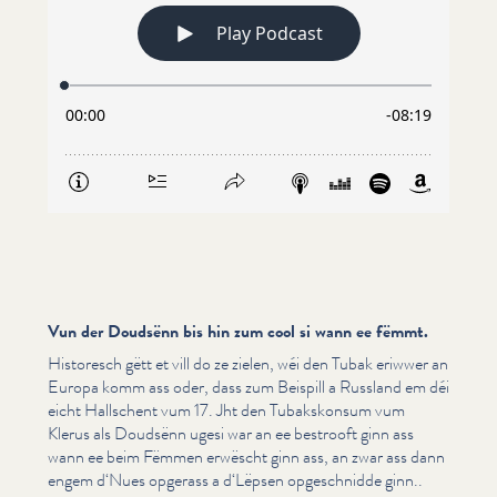
Vun der Doudsënn bis hin zum cool si wann ee fëmmt.
Historesch gëtt et vill do ze zielen, wéi den Tubak eriwwer an
Europa komm ass oder, dass zum Beispill a Russland em déi
eicht Hallschent vum 17. Jht den Tubak­skon­sum vum
Klerus als Doudsënn ugesi war an ee bestrooft ginn ass
wann ee beim Fëmmen erwëscht ginn ass, an zwar ass dann
engem d‘Nues opgerass a d‘Lëpsen opgeschnid­de ginn..