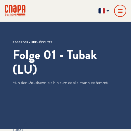
Passer directement au contenu
Panneau de gestion des cookies
cnapa
FR
REGARDER - LIRE - ÉCOUTER
Folge 01 - Tubak
(LU)
Vun der Doudsënn bis hin zum cool si wann ee fëmmt.
Drug Stories
Tubak