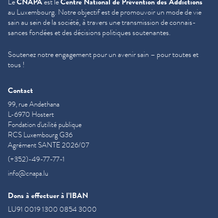
Le
CNAPA
est le
Centre National de Prévention des Addictions
au Luxembourg. Notre objectif est de promouvoir un mode de vie
sain au sein de la société, à travers une trans­mis­sion de con­nais­
sances fondées et des décisions politiques soutenantes.
Soutenez notre engagement pour un avenir sain – pour toutes et
tous !
Contact
99, rue Andethana
L-6970 Hostert
Fondation d'utilité publique
RCS Luxembourg G36
Agrément SANTE 2026/07
(+352)-49-77-77-1
info@cnapa.lu
Dons à effectuer à l’IBAN
LU91 0019 1300 0854 3000