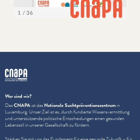
cnapa
Wer sind wir?
Das
CNAPA
ist das
Nationale Sucht­präven­tion­szen­trum
in
Luxemburg. Unser Ziel ist es, durch fundierte Wis­sensver­mit­tlung
und unter­stützende politische Entschei­dun­gen einen gesunden
Lebensstil in unserer Gesellschaft zu fördern.
Stärken Sie mit uns das Fundament für eine gesunde Zukunft – für