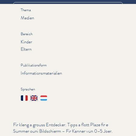
Thema
Medien
Bereich
Kinder
Eltern
Publikationsform
Informationsmaterialien
Sprachen
Français
English
Lëtzebuergesch
Fir kleng a grouss Entdecker. Tipps a flott Plaze fir e
Summer ouni Bildschierm – Fir Kanner vun 0–5 Joer.