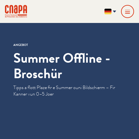
Direkt zum Inhalt springen
Cookie-Einstellungen
cnapa
DE
ANGEBOT
Summer Offline -
Broschür
Tipps a flott Plaze fir e Summer ouni Bildschierm – Fir
Kanner vun 0–5 Joer
Informationen