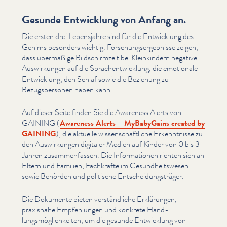
Gesunde Entwicklung von Anfang an.
Die ersten drei Lebensjahre sind für die Entwicklung des
Gehirns besonders wichtig. Forschungsergeb­nisse zeigen,
dass übermäßige Bild­schir­mzeit bei Kleinkindern negative
Auswirkun­gen auf die Sprachen­twick­lung, die emotionale
Entwicklung, den Schlaf sowie die Beziehung zu
Bezugsper­so­n­en haben kann.
Auf dieser Seite finden Sie die Awareness Alerts von
GAINING (
Awareness Alerts – MyBabyGains created by
GAINING
), die aktuelle wis­senschaftliche Erken­nt­nisse zu
den Auswirkun­gen digitaler Medien auf Kinder von 0 bis 3
Jahren zusam­men­fassen. Die Infor­ma­tio­nen richten sich an
Eltern und Familien, Fachkräfte im Gesund­heitswe­sen
sowie Behörden und politische Entschei­dungsträger.
Die Dokumente bieten ver­ständliche Erklärungen,
praxisnahe Empfehlun­gen und konkrete Hand­
lungsmöglichkeit­en, um die gesunde Entwicklung von