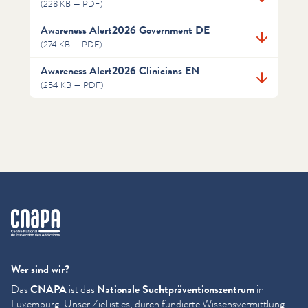
(228 KB — PDF)
Awareness Alert2026 Government DE
(274 KB — PDF)
Awareness Alert2026 Clinicians EN
(254 KB — PDF)
cnapa
Wer sind wir?
Das
CNAPA
ist das
Nationale Sucht­präven­tion­szen­trum
in
Luxemburg. Unser Ziel ist es, durch fundierte Wis­sensver­mit­tlung