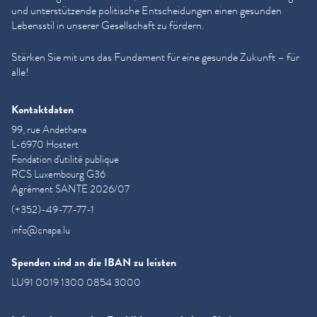
und unter­stützende politische Entschei­dun­gen einen gesunden
Lebensstil in unserer Gesellschaft zu fördern.
Stärken Sie mit uns das Fundament für eine gesunde Zukunft – für
alle!
Kontaktdaten
99, rue Andethana
L-6970 Hostert
Fondation d'utilité publique
RCS Luxembourg G36
Agrément SANTE 2026/07
(+352)-49-77-77-1
info@cnapa.lu
Spenden sind an die IBAN zu leisten
LU91 0019 1300 0854 3000