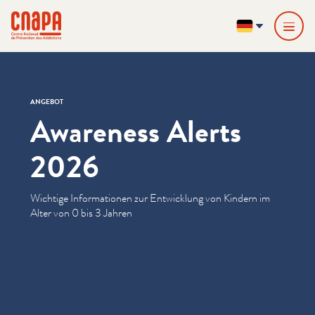
Direkt zum Inhalt springen
Cookie-Einstellungen
cnapa
DE
ANGEBOT
Awareness Alerts
2026
Wichtige Infor­ma­tio­nen zur Entwicklung von Kindern im
Alter von 0 bis 3 Jahren
Informationen