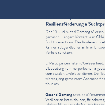
Réckbléck op d’Konferenz
„
G
Resilienzfërderung a Suchtp
Den 10. Juni huet d’Gemeng Miersch
gemaach – engem Konzept vum CNAPA 
Sucht­pre­ven­tioun. Dës Konferenz hue
Kanner a Jugendlech­er an hirer Entwéc
Verhale schützen.
D’Par­tic­i­pan­ten haten d’Geleeën­heet
d’Bedeitung vum kier­per­lechen a gees
vum sozialen Ëmfeld ze léieren. De flo
wichteg eng gemeinsam Approche fir d’
tioun ass.
Gesond Gemeng
setzt op d’Ze­sum­me
Veräiner an Insti­tu­tiounen, fir nohalt
lokalem Niveau ze schafen. Mir freeën