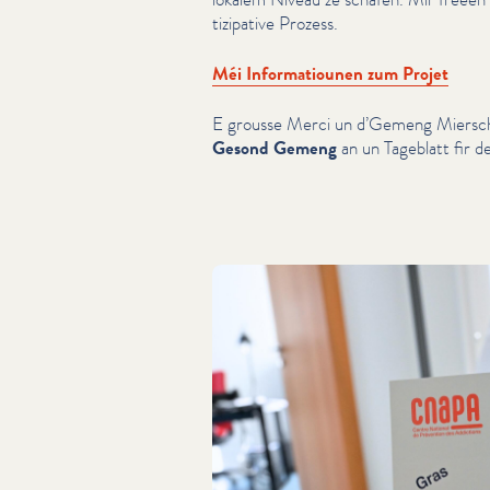
tizipa­tive Prozess.
Méi Infor­ma­tiounen zum Projet
E grousse Merci un d’Gemeng Miersch
Gesond Gemeng
an un Tageblatt fir de