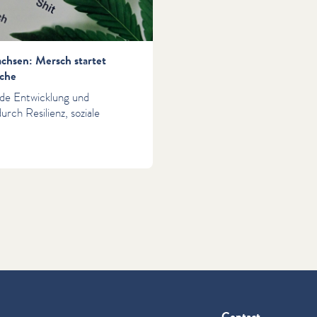
chsen: Mersch startet
iche
nde Entwicklung und
rch Resilienz, soziale
Contact