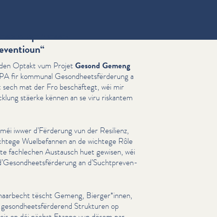
esond opwuessen –
reventioun“
 den Optakt vum Projet
Gesond Gemeng
fir kommunal Gesond­heets­fërderung a
t sech mat der Fro beschäftegt, wéi mir
klung stäerke kënnen an se viru riskantem
, méi iwwer d’Fërderung vun der Resilienz,
chtege Wuel­be­fan­nen an de wichtege Rôle
tte fachlechen Austausch huet gewisen, wéi
Gesond­heets­fërderung an d’Sucht­pre­ven­
­naar­becht tëscht Gemeng, Bierger*innen,
eg gesond­heets­fërderend Strukturen op
 eis op déi nächst Etappe vun dësem par­