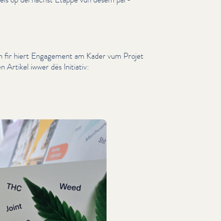
 fir hiert Engagement am Kader vum Projet
n Artikel iwwer dës Initiativ: