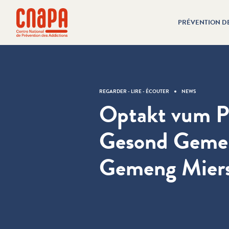
Passer directement au contenu
Panneau de gestion des cookies
PRÉVENTION D
cnapa
REGARDER - LIRE - ÉCOUTER
NEWS
Optakt vum P
Gesond Geme
Gemeng Mier