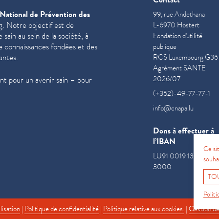
National de Prévention des
99, rue Andethana
. Notre objectif est de
L-6970 Hostert
sain au sein de la société, à
Fondation d'utilité
de con­nais­sances fondées et des
publique
antes.
RCS Luxembourg G36
Agrément SANTE
2026/07
t pour un avenir sain – pour
(+352)-49-77-77-1
info@cnapa.lu
Dons à effectuer à
l’IBAN
Ce si
LU91 0019 1300 085
souha
3000
TO
Politi
lisation
|
Politique de confidentialité
|
Politique relative aux cookies.
|
Gestion de