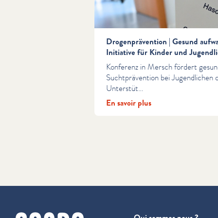
Drogenprävention | Gesund aufwa
Initiative für Kinder und Jugendl
Konferenz in Mersch fördert gesu
Suchtprävention bei Jugendlichen du
Unterstüt…
En savoir plus
cnapa
Qui sommes nous ?