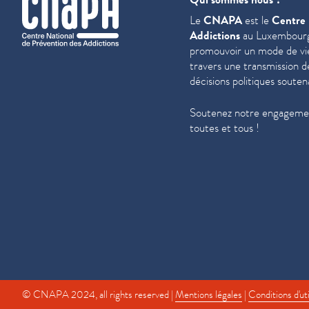
Le
CNAPA
est le
Centre 
Addictions
au Luxembourg
promouvoir un mode de vie 
travers une trans­mis­sion 
décisions politiques souten
Soutenez notre engagemen
toutes et tous !
© CNAPA 2024, all rights reserved |
Mentions légales
|
Conditions d'uti