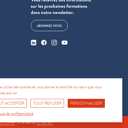
sur les prochaines formations
dans notre newsletter.
ABONNEZ-VOUS
te utilise des cookies et vous donne le contrôle sur ceux que vous
4
itez activer
UT ACCEPTER
TOUT REFUSER
PERSONNALISER
Fro No
Support Hotline
que de confidentialité
s cookies
| Crafted by
Cropmark