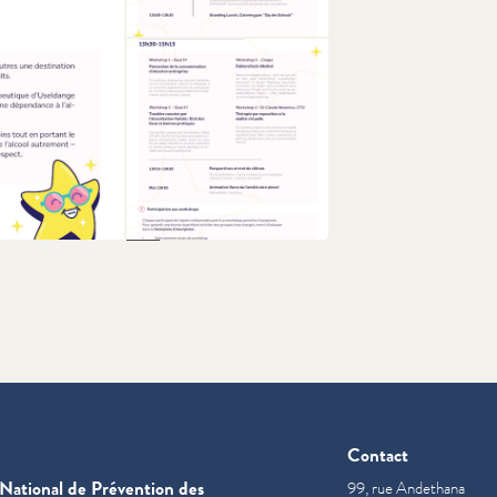
+1
Contact
National de Prévention des
99, rue Andethana