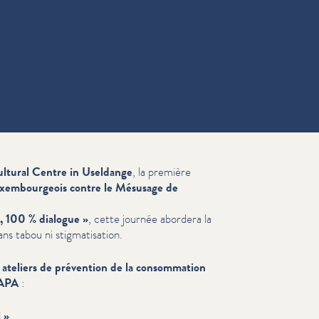
PALMA 2025 » – Atelier « Faktencheck
ltural Centre in Useldange
, la première
em­bour­geois contre le Mésusage de
, 100 % dialogue »
, cette journée abordera la
s tabou ni stig­ma­ti­sa­tion.
s
ateliers de prévention de la con­som­ma­tion
NAPA
:
 »