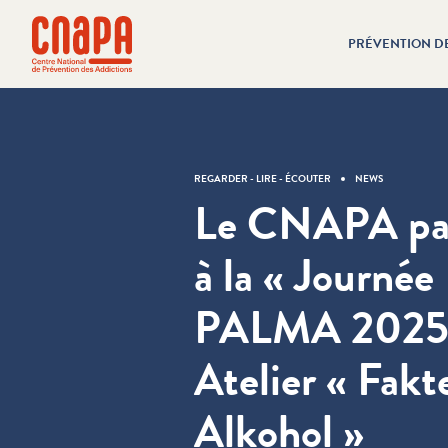
Passer directement au contenu
Panneau de gestion des cookies
PRÉVENTION D
cnapa
REGARDER - LIRE - ÉCOUTER
NEWS
Le CNAPA par
à la « Journée
PALMA 2025 
Atelier « Fak
Alkohol »