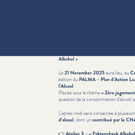
Le CNAPA participe à la « Journée 
Alkohol »
Le
21 November 2025
aura lieu, au
Cu
édition du
PALMA – Plan d’Action Lux­
l’Alcool
.
Placée sous le thème
« Zéro jugement
question de la con­som­ma­tion d’alcool san
L’après-midi sera consacrée à plusieur
d’alcool
, dont un
contribué par le C
👉
Atelier 3 – « Faktencheck Alkohol