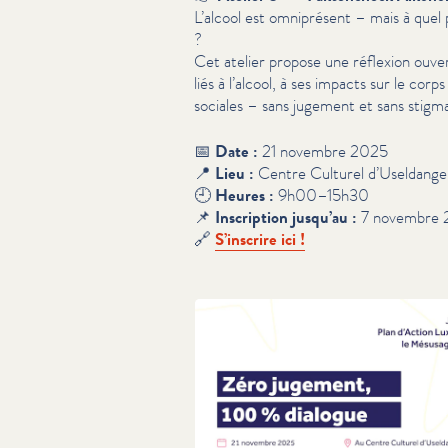
L’alcool est omniprésent – mais à quel
?
Cet atelier propose une réflexion ouver
liés à l’alcool, à ses impacts sur le cor
sociales – sans jugement et sans stig­ma­t
📅
Date :
21 novembre 2025
📍
Lieu :
Centre Culturel d’Useldange
🕘
Heures :
9h00–15h30
📌
Inscription jusqu’au :
7 novembre 
🔗
S’inscrire ici !