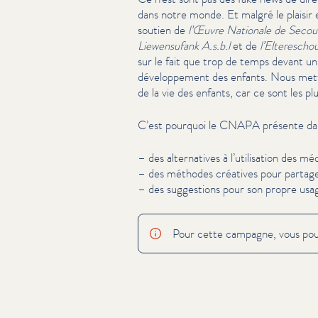
dans notre monde. Et malgré le plaisir e
soutien de
l’Œuvre Nationale de
Secou
Liewen­s­u­fank A.s.b.l
et de
l’Elterescho
sur le fait que trop de temps devant un
développe­ment des enfants. Nous metto
de la vie des enfants, car ce sont les 
C’est pourquoi le CNAPA présente da
– des alter­na­tives à l’utilisation des mé
– des méthodes créatives pour partager 
– des suggestions pour son propre usa
Pour cette campagne, vous pouv