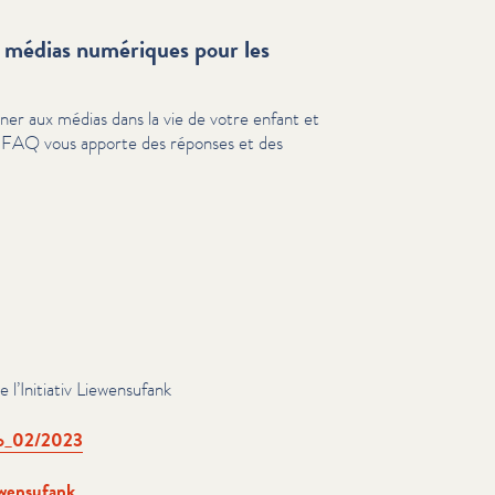
s médias numériques pour les
er aux médias dans la vie de votre enfant et
e FAQ vous apporte des réponses et des
l’Initiativ Liewen­s­u­fank
fo_​02/2023
en­s­u­fank