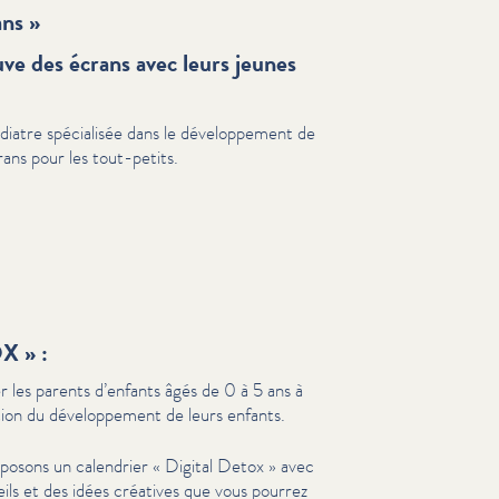
ans »
uve des écrans avec leurs jeunes
iatre spécialisée dans le développe­ment de
rans pour les tout-petits.
X » :
r les parents d’enfants âgés de 0 à 5 ans à
ction du développe­ment de leurs enfants.
osons un calendrier « Digital Detox » avec
eils et des idées créatives que vous pourrez