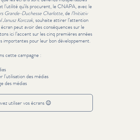
t l’utilité qu’ils procurent, le CNAPA, avec le
rs Grande-Duchesse Charlotte
, de
l’Initiativ
ul Janusz Korczak
, souhaite attirer l’attention
 écran peut avoir des con­séquences sur le
ns ici l’accent sur les cinq premières années
plus importantes pour leur bon développe­ment.
ns cette campagne :
dias
l’utilisation des médias
ge des médias
ez utiliser vos écrans 😉