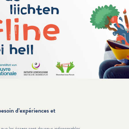
besoin d’expériences et
que les écrans sont devenus indis­pens­ables