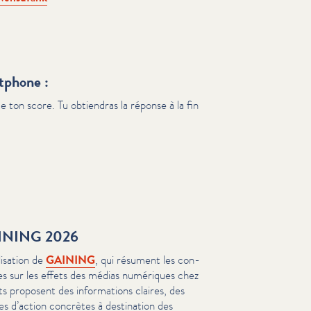
tphone :
 ton score. Tu obtiendras la réponse à la fin
 GAINING 2026
i­sa­tion de
GAINING
, qui résument les con­
entes sur les effets des médias numériques chez
 proposent des infor­ma­tions claires, des
tes d’action concrètes à destination des