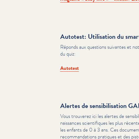
Autotest: Utilisation du smar
Réponds aux questions suivantes et note
du quiz:
Autotest
Alertes de sensibilisation
Vous trouverez ici les alertes de sen­si­bil­
nais­sances sci­en­tifiques les plus réc
les enfants de 0 à 3 ans. Ces documents
recom­man­da­tions pratiques et des pis