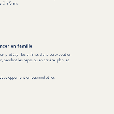
e 0 à 5 ans
ncer en famille
r protéger les enfants d’une sur­ex­po­si­tion
r, pendant les repas ou en arrière-plan, et
e développe­ment émotionnel et les