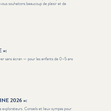
ous souhaitons beaucoup de plaisir et de
 »:
ver sans écran — pour les enfants de 0–5 ans
NE 2026 »:
ds explo­rateurs. Conseils et lieux sympas pour