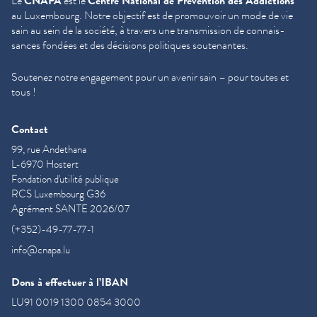
Le
CNAPA
est le
Centre National de Prévention des Addictions
au Luxembourg. Notre objectif est de promouvoir un mode de vie
sain au sein de la société, à travers une trans­mis­sion de con­nais­
sances fondées et des décisions politiques soutenantes.
Soutenez notre engagement pour un avenir sain – pour toutes et
tous !
Contact
99, rue Andethana
L-6970 Hostert
Fondation d'utilité publique
RCS Luxembourg G36
Agrément SANTE 2026/07
(+352)-49-77-77-1
info@cnapa.lu
Dons à effectuer à l’IBAN
LU91 0019 1300 0854 3000