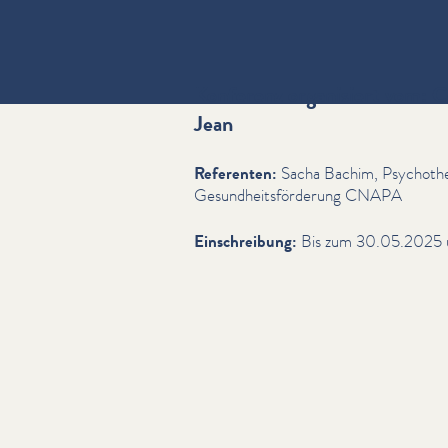
Konferenz organisiert vom: 
Jean
Referenten:
Sacha Bachim, Psy­chother
Gesund­heits­förderung CNAPA
Ein­schrei­bung:
Bis zum 30.05.2025 