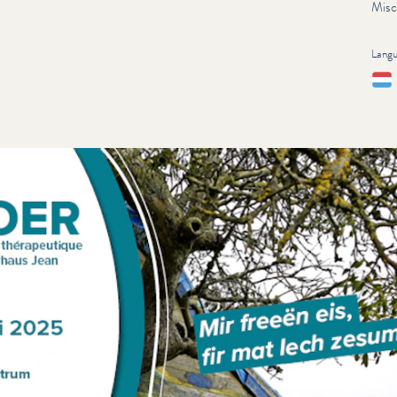
Misc
Lang
Lëtz