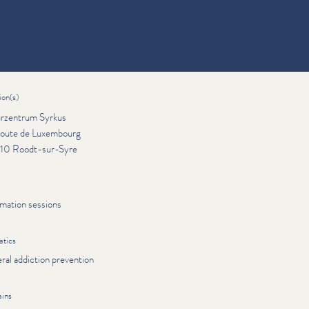
ations
ion(s)
urzentrum Syrkus
route de Luxembourg
10 Roodt-sur-Syre
rmation sessions
tics
ral addiction prevention
ins