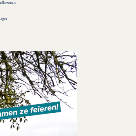
ellaneous
uages
ebuergesch