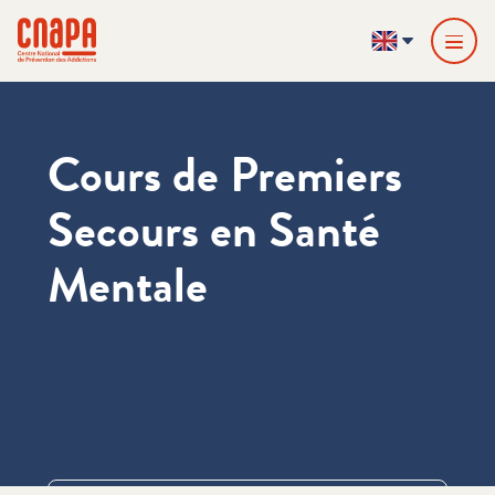
Skip directly to content
Cookies management panel
cnapa
EN
Cours de Premiers
Secours en Santé
Mentale
Informations