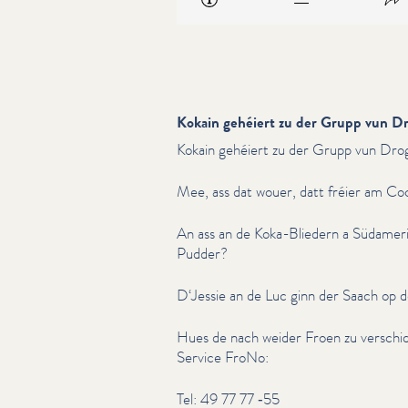
Kokain gehéiert zu der Grupp vun Dr
Kokain gehéiert zu der Grupp vun Dro
Mee, ass dat wouer, datt fréier am Co
An ass an de Koka-Bliedern a Südameri
Pudder?
D‘Jessie an de Luc ginn der Saach op d
Hues de nach weider Froen zu verschi
Service FroNo:
Tel: 49 77 77 ‑55