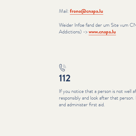
Mail:
frono@​cnapa.​lu
Weider Infoe fand der um Site vum C
Addictions) ->
www​.cnapa​.lu
112
If you notice that a person is not well a
responsibly and look after that person
and administer first aid.