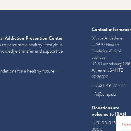
Contact informatio
al Addiction Prevention Center
99, rue Andethana
 to promote a healthy lifestyle in
L-6970 Hostert
knowledge transfer and supportive
Fondation d'utilité
publique
RCS Luxembourg G36
Agrément SANTE
undations for a healthy future —
2026/07
(+352)-49-77-77-1
info@cnapa.lu
Donations are
welcome to IBAN
LU91 0019 1300 085
This 
3000