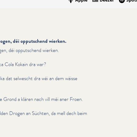
ogen, déi opputschend wierken.
gen, déi opputschend wierken.
ca Cola Kokain dra war?
ka dat selwescht dra wéi an dem wäisse
e Grond a klären nach vill méi aner Froen.
dden Drogen an Süchten, da mell dech beim