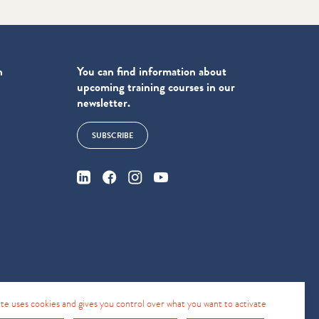
n
You can find information about
upcoming training courses in our
newsletter.
SUBSCRIBE
4
site uses cookies and gives you control over what you want to activate