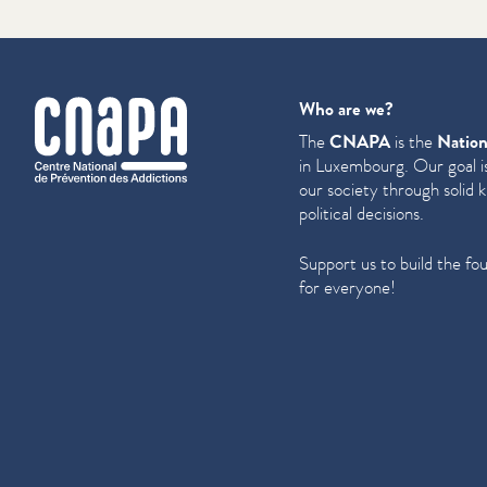
cnapa
Who are we?
The
CNAPA
is the
Nation
in Luxembourg. Our goal is
our society through solid 
political decisions.
Support us to build the fo
for everyone!