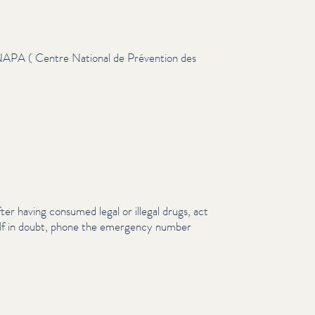
NAPA ( Centre National de Prévention des
fter having consumed legal or illegal drugs, act
. If in doubt, phone the emergency number