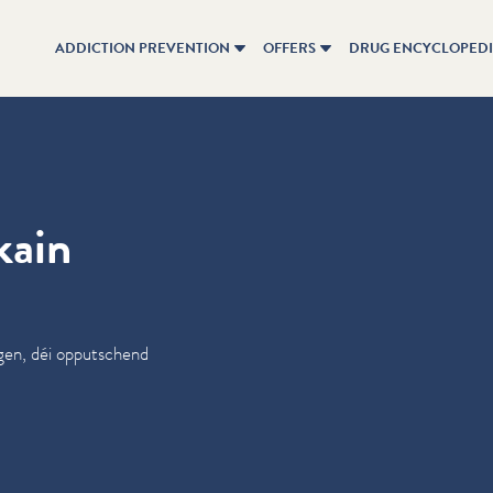
ADDICTION PREVENTION
OFFERS
DRUG ENCYCLOPED
kain
gen, déi opputschend