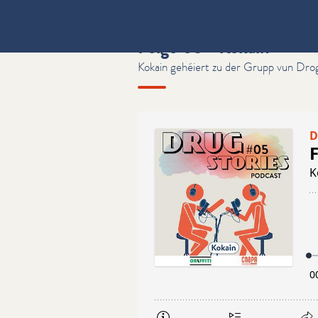
Folge 05 - Kokain
Kokain gehéiert zu der Grupp vun Dro