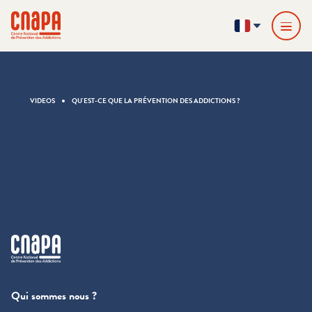
Passer directement au contenu
Panneau de gestion des cookies
cnapa
FR
VIDEOS
QU'EST-CE QUE LA PRÉVENTION DES ADDICTIONS ?
cnapa
Qui sommes nous ?