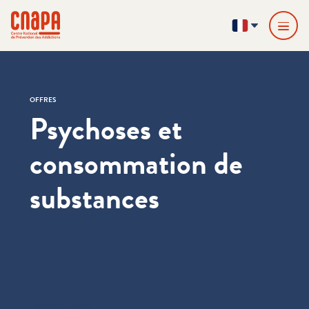
Passer directement au contenu
Panneau de gestion des cookies
cnapa
FR
OFFRES
Psychoses et
consommation de
substances
Informations