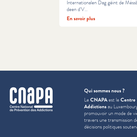
Internationalen Dag géint de Mës
deen d'V…
En savoir plus
cnapa
Qui sommes nous ?
Le
CNAPA
est le
Centre 
Addictions
au Luxembourg
promouvoir un mode de vie 
travers une trans­mis­sion 
décisions politiques souten