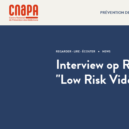
Passer directement au contenu
Panneau de gestion des cookies
PRÉVENTION D
cnapa
REGARDER - LIRE - ÉCOUTER
NEWS
Interview op 
"Low Risk Vid