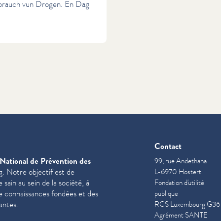
sbrauch vun Drogen. En Dag
Contact
National de Prévention des
99, rue Andethana
. Notre objectif est de
L-6970 Hostert
sain au sein de la société, à
Fondation d'utilité
de con­nais­sances fondées et des
publique
antes.
RCS Luxembourg G36
Agrément SANTE