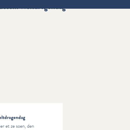
dësem Weltdrogendag
ltdrogendag
er et ze soen, den