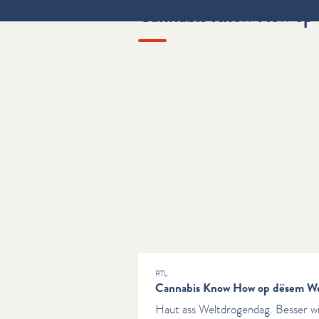
Cannabis Know How op 
RTL
Cannabis Know How op dësem We
Haut ass Weltdrogendag. Besser wi